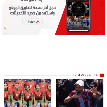
قد يعجبك ايضا