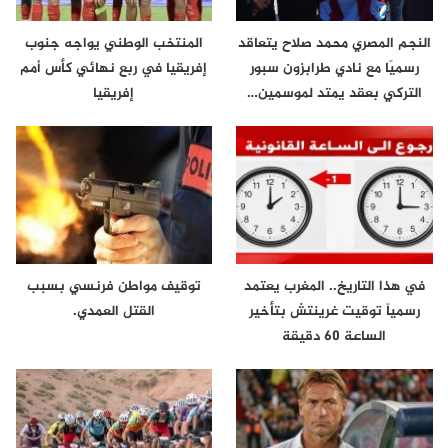
النجم المصري محمد صلاح يتعاقد
المنتخب الوطني يواجه جنوب
رسميًا مع نادي طرابزون سبور
إفريقيا في ربع نهائي كأس أمم
التركي بعقد يمتد لموسمين…
إفريقيا
في هذا التاريخ.. المغرب يعتمد
توقيف مواطن فرنسي بسبب
رسمياً توقيت غرينتش بتأخير
القتل العمدي.
الساعة 60 دقيقة