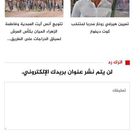
تعيين هيرفي رونار مدربا لمنتخب
تتويج أنس آيت العبدية وفاطمة
كوت ديفوار
الزهراء الحيان بكأس العرش
لسباق الدراجات على الطريق…
اترك رد
لن يتم نشر عنوان بريدك الإلكتروني.