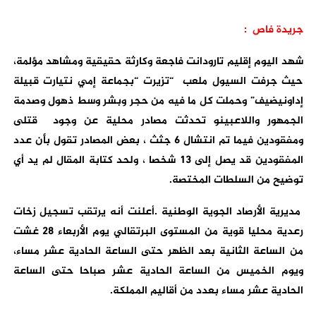
جريدة فاص :
شهد اليوم إقليم تارودانت فاجعة وكارثة حقيقية ومشاهد مؤلمة،
حيث جرفت السيول ملعب “تزيرت “بجماعة إمي نتيارت قبيلة
إداونيضيف” وحملت كل ما فيه من حجر وبشر وسط ذهول وصدمة
الجمهور واللاعبينو تحدثت مصادر محلية عن وجود قتلى
ومفقودين فيما تم انتشال 6 جثث ، بعض المصادر تقول بأن عدد
المفقودين قد يصل إلى 13 شخصا ، ولحد كتابة المقال لم يد أي
توضيح من السلطات المختصة.
مديرية الأرصاد الجوية الوطنية .أعلنت أنه يرتقب تسجيل زخات
رعدية محليا قوية من المستوى البرتقالي يوم الأربعاء 28 غشت
من الساعة الثانية بعد الظهر حتى الساعة الحادية عشر مساء،
ويوم الخميس من الساعة الحادية عشر صباحا حتى الساعة
الحادية عشر مساء بعدد من أقاليم المملكة.