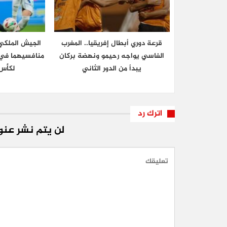
قرعة دوري أبطال إفريقيا.. المغرب
الجيش الملكي 
الفاسي يواجه رحيمو ونهضة بركان
منافسيهما في ا
يبدأ من الدور الثاني
لكأس 
اترك رد
لن يتم نشر عنوا