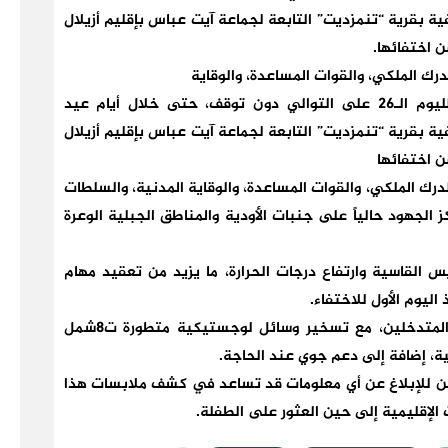
ة بقرية “تنمزديت” التابعة لجماعة آيت عباس بإقليم أزيلال
 اختفائها.
ك الملكي، والقوات المساعدة، والوقاية
تواصل فرق البحث والتمشيط عملياتها الميدانية لليوم الـ26 على التوالي دون توقف، حتى خلال أيام عيد
ة بقرية “تنمزديت” التابعة لجماعة آيت عباس بإقليم أزيلال
ن اختفائها
ك الملكي، والقوات المساعدة، والوقاية المدنية، والسلطات
الجهود حالياً على جنبات الأودية والمناطق الجبلية الوعرة
القاسية وارتفاع درجات الحرارة، ما يزيد من تعقيد مهام
اليوم الأول للاختفاء.
وأكدت مصادر محلية استمرار التنسيق بين مختلف المتدخلين، مع تسخير وسائل لوجستيكية متطورة ت8شمل
ية، إضافة إلى دعم جوي عند الحاجة.
ن للإبلاغ عن أي معلومات قد تساعد في كشف ملابسات هذا
الإقليمية إلى حين العثور على الطفلة.