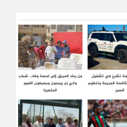
نجة تشرع في تشغيل
من رماد الحريق إلى لمسة وفاء.. شباب
كافحة الجريمة وتنظيم
وادي زم يرممون ويصبغون القبور
السير
المتضررة