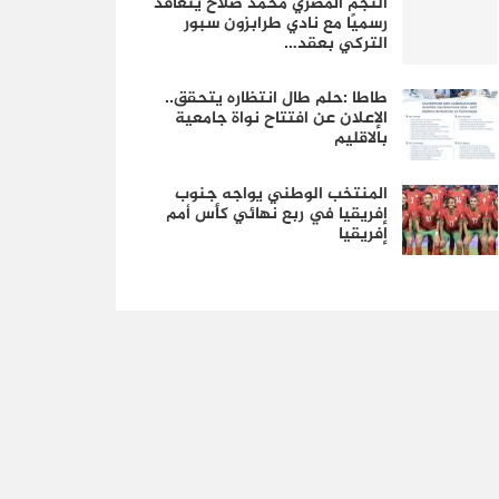
النجم المصري محمد صلاح يتعاقد
رسميًا مع نادي طرابزون سبور
التركي بعقد…
طاطا :حلم طال انتظاره يتحقق..
الإعلان عن افتتاح نواة جامعية
بالاقليم
المنتخب الوطني يواجه جنوب
إفريقيا في ربع نهائي كأس أمم
إفريقيا