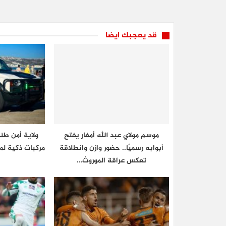
قد يعجبك ايضا
موسم مولاي عبد الله أمغار يفتح
ولاية أمن ط
أبوابه رسميًا.. حضور وازن وانطلاقة
مركبات ذكية لم
تعكس عراقة الموروث…