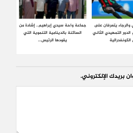
والرجاء يتعرفان على
جماعة واحة سيدي إبراهيم.. إشادة من
لدور التمهيدي الثاني
الساكنة بالدينامية التنموية التي
الكونفدرالية
يقودها الرئيس…
ن بريدك الإلكتروني.