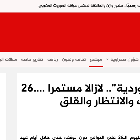
ه رسميًا.. حضور وازن وانطلاقة تعكس عراقة الموروث المغربي
شؤون صحراوية
مجتمع
ثقافة وفنون
رياضة
تقارير خاصة
مقالات الر
البحث عن المختفية “وردية”.. لازالا مستمرا ….26
والانتظار والقلق
تواصل فرق البحث والتمشيط عملياتها الميدانية لليوم الـ26 على التوالي دون توقف، حتى خلال أيام عيد