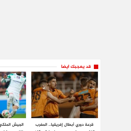
قد يعجبك ايضا
قرعة دوري أبطال إفريقيا.. المغرب
الجيش الملكي 