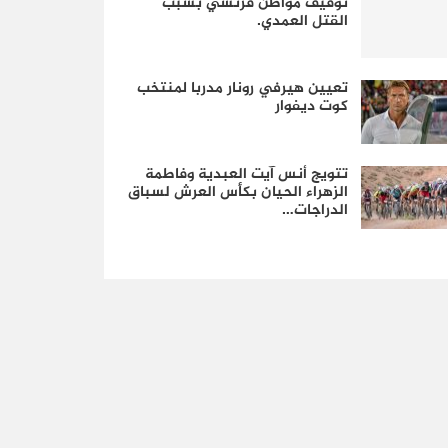
توقيف مواطن فرنسي بسبب
القتل العمدي.
تعيين هيرفي رونار مدربا لمنتخب
كوت ديفوار
تتويج أنس آيت العبدية وفاطمة
الزهراء الحيان بكأس العرش لسباق
الدراجات…