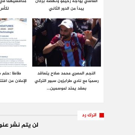
الفاسي يواجه رحيمو ونهضة بركان
منافسيهما في ا
يبدأ من الدور الثاني
لكأس 
النجم المصري محمد صلاح يتعاقد
طاطا :حلم ط
رسميًا مع نادي طرابزون سبور التركي
الإعلان عن افتت
بعقد يمتد لموسمين…
اترك رد
لن يتم نشر عنوا