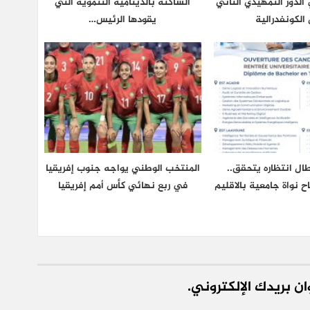
لدور التمهيدي الثاني
الساكنة بالدينامية التنموية التي
الكونفدرالية
يقودها الرئيس…
ال انتظاره يتحقق..
المنتخب الوطني يواجه جنوب إفريقيا
اح نواة جامعية بالاقليم
في ربع نهائي كأس أمم إفريقيا
ن بريدك الإلكتروني.