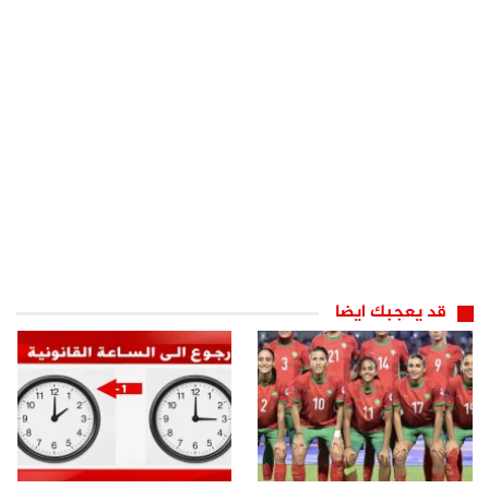
قد يعجبك ايضا