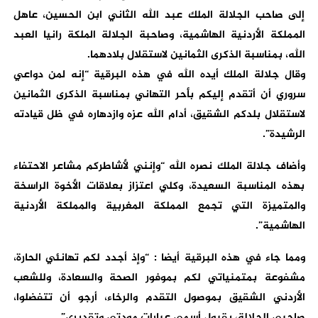
إلى صاحب الجلالة الملك عبد الله الثاني ابن الحسين، عاهل
المملكة الأردنية الهاشمية، وصاحبة الجلالة الملكة رانيا العبد
الله، بمناسبة الذكرى الثمانين لاستقلال بلادهما.
وقال جلالة الملك أيده الله في هذه البرقية “إنه لمن دواعي
سروري أن أتقدم إليكم بأحر التهاني بمناسبة الذكرى الثمانين
لاستقلال بلدكم الشقيق، أدام الله عزه وازدهاره في ظل قيادته
الرشيدة”.
وأضاف جلالة الملك نصره الله “وإنني لأشاطركم مشاعر الاحتفاء
بهذه المناسبة السعيدة، وكلي اعتزاز بعلاقات الأخوة الراسخة
والمتميزة التي تجمع المملكة المغربية والمملكة الأردنية
الهاشمية”.
ومما جاء في هذه البرقية أيضا : “وإذ أجدد لكم تهانئي الحارة،
مشفوعة بمتمنياتي لكم بموفور الصحة والسعادة، وللشعب
الأردني الشقيق بموصول التقدم والرخاء، أرجو أن تتفضلوا،
صاحبي الجلالة، بقبول أسمى عبارات مودتي وتقديري”.