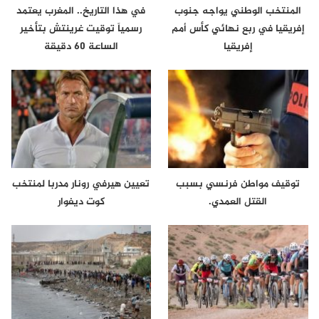
المنتخب الوطني يواجه جنوب
في هذا التاريخ.. المغرب يعتمد
إفريقيا في ربع نهائي كأس أمم
رسمياً توقيت غرينتش بتأخير
إفريقيا
الساعة 60 دقيقة
توقيف مواطن فرنسي بسبب
تعيين هيرفي رونار مدربا لمنتخب
القتل العمدي.
كوت ديفوار