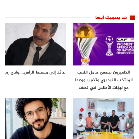
قد يعجبك ايضا
الكاميرون تقصي حامل اللقب
عائد إلى مسقط الرأس….وادي زم
المنتخب النيجيري وتضرب موعدا
مع لبؤات الأطلس في نصف
نهائي…