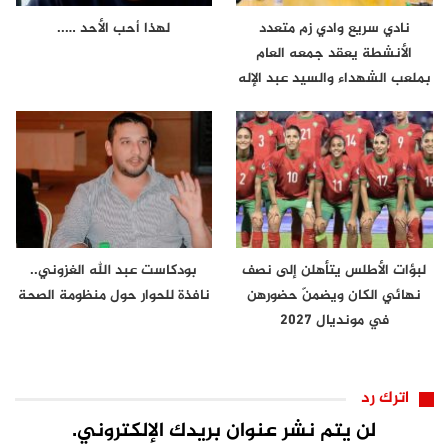
نادي سريع وادي زم متعدد
لهذا أحب الأحد …..
الأنشطة يعقد جمعه العام
بملعب الشهداء والسيد عبد الإله
لعراش…
لبؤات الأطلس يتأهلن إلى نصف
بودكاست عبد الله الغزوني..
نهائي الكان ويضمنّ حضورهن
نافذة للحوار حول منظومة الصحة
في مونديال 2027
اترك رد
لن يتم نشر عنوان بريدك الإلكتروني.