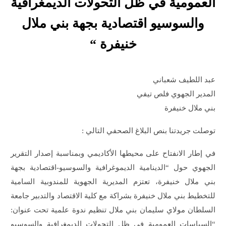
العمومية في ظل التحولات الديمغرافية
والسوسيو اقتصادية بجهة بني ملال
خنيفرة “
عبد اللطيف شعباني
المدير الجهوي فلص تيفي
بني ملال خنيفرة
توصلت جريدتنا بنص البلاغ الصحفي التالي :
في إطار الانفتاح على محيطها الأكاديمي وبمناسبة إصدار التقرير
الجهوي حول “الدينامية الديموغرافية والسوسيو-اقتصادية بجهة
بني ملال خنيفرة، تعتزم المديرية الجهوية للمندوبية السامية
للتخطيط بني ملال خنيفرة بشراكة مع كلية الاقتصاد والتدبير جامعة
السلطان مولاي سليمان بني ملال تنظيم ندوة علمية تحت عنوان:
“السياسات العمومية في ظل التحولات الديمغرافية والسوسيو