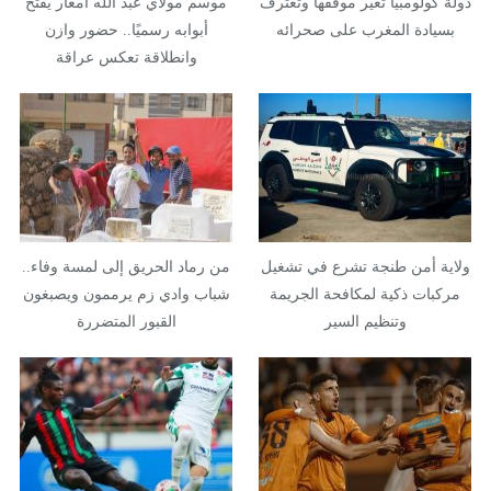
دولة كولومبيا تغير موقفها وتعترف
موسم مولاي عبد الله أمغار يفتح
بسيادة المغرب على صحرائه
أبوابه رسميًا.. حضور وازن
وانطلاقة تعكس عراقة
الموروث…
ولاية أمن طنجة تشرع في تشغيل
من رماد الحريق إلى لمسة وفاء..
مركبات ذكية لمكافحة الجريمة
شباب وادي زم يرممون ويصبغون
وتنظيم السير
القبور المتضررة