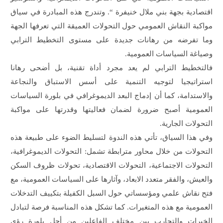
اقتصادية بجهة بني ملال خنيفرة “. وتندرج هذه المبادرة في سياق
مواكبة النقاش العمومي حول التحولات العميقة التي تعرفها الجهة
وما تفرضه من رهانات جديدة على مستوى التخطيط الترابي
وصياغة السياسات العمومية.
فالتخطيط الترابي لم يعد مجرد أداة تقنية، بل أضحى رهانا
استراتيجيا لتوجيه التنمية على أسس الاستباق والنجاعة
والاستدامة، كما أن إدماج البعد الديموغرافي في بلورة السياسات
العمومية أصبح ضرورة لضمان فعاليتها وقدرتها على مواكبة
التحولات الجارية.
وفي هذا السياق، تأتي هذه الندوة لتسليط الضوء على طبيعة هذه
التحولات من خلال محاور مترابطة تشمل: التحولات الديموغرافية،
التحولات الاجتماعية، التحولات الاقتصادية، تحولات ظروف السكن
والعيش، والفقر متعدد الابعاد، وآثارها على السياسات العمومية، مع
فتح نقاش علمي ومؤسساتي حول السبل الكفيلة بتكييف التدخلات
العمومية مع هذه المتغيرات. كما تشكل هذه المناسبة فرصة لتبادل
الخبرات والتجارب بين مختلف الفاعلين من أجل بلورة رؤى