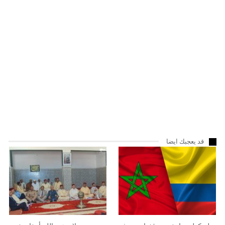
قد يعجبك ايضا