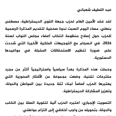
عبد اللطيف شعباني
لقد عقد الأمين العام لحزب جبهة القوى الديمقراطية، مصطفى
بنعلي، مساء اليوم السبت ندوة صحفية لتقديم المذكرة الرسمية
للحزب حول إصلاح منظومة انتخاب أعضاء مجلس النواب لسنة
2026، في انسجام مع التوجيهات الملكية الأخيرة التي شددت
على ضرورة تنظيم الاستحقاقات المقبلة في مواعيدها
الدستورية.
وحملت هذه المذكرة بعداً سياسياً واستراتيجياً أكثر من مجرد
مقترحات تقنية، وضعت مجموعة من الأفكار المحورية التي
يعتبرها الحزب أساساً لبناء ثقة جديدة بين المواطن والدولة،
وتعزيز المشاركة الديمقراطية.
التصويت الإجباري: اعتبره الحزب آلية لتقوية الصلة بين الناخب
والدولة، بتحويله من واجب أخلاقي إلى التزام مواطني.