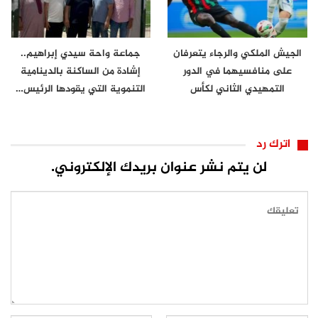
الجيش الملكي والرجاء يتعرفان
جماعة واحة سيدي إبراهيم..
على منافسيهما في الدور
إشادة من الساكنة بالدينامية
التمهيدي الثاني لكأس
التنموية التي يقودها الرئيس…
الكونفدرالية
اترك رد
لن يتم نشر عنوان بريدك الإلكتروني.