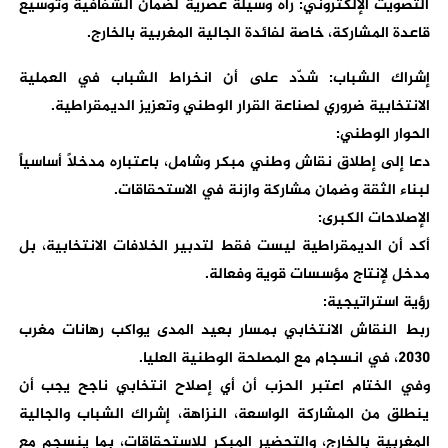
التصويت الإلكتروني: رآه وسيلة عصرية لضمان الشفافية وتوسيع
قاعدة المشاركة، خاصة لفائدة الجالية المغربية بالخارج.
إشراك الشباب: شدّد على أن انخراط الشباب في العملية
الانتخابية ضروري لصناعة القرار الوطني وتعزيز الديمقراطية.
الحوار الوطني:
دعا إلى إطلاق نقاش وطني مبكر وشامل، باعتباره مدخلاً أساسياً
لبناء الثقة وضمان مشاركة وازنة في الاستحقاقات.
الإصلاحات الكبرى:
أكد أن الديمقراطية ليست فقط لتدبير الخلافات الانتخابية، بل
مدخل لإنتاج مؤسسات قوية وفعالة.
رؤية استراتيجية:
ربط النقاش الانتخابي بمسار بعيد المدى يواكب رهانات مغرب
2030، في انسجام مع المصلحة الوطنية العليا.
وفي الختام اعتبر الحزب أن أي إصلاح انتخابي ناجح يجب أن
ينطلق من المشاركة الواسعة، النزاهة، إشراك الشباب والجالية
المغربية بالخارج، والتحضير المبكر للاستحقاقات، بما ينسجم مع