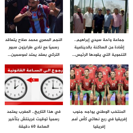
جماعة واحة سيدي إبراهيم..
النجم المصري محمد صلاح يتعاقد
إشادة من الساكنة بالدينامية
رسميًا مع نادي طرابزون سبور
التنموية التي يقودها الرئيس…
التركي بعقد يمتد لموسمين…
المنتخب الوطني يواجه جنوب
في هذا التاريخ.. المغرب يعتمد
إفريقيا في ربع نهائي كأس أمم
رسمياً توقيت غرينتش بتأخير
إفريقيا
الساعة 60 دقيقة