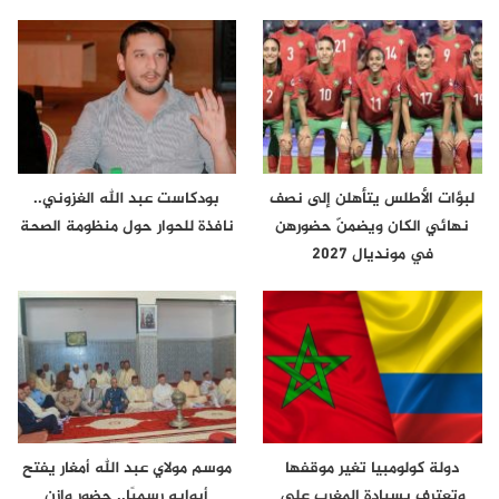
لعراش…
لبؤات الأطلس يتأهلن إلى نصف
بودكاست عبد الله الغزوني..
نهائي الكان ويضمنّ حضورهن
نافذة للحوار حول منظومة الصحة
في مونديال 2027
دولة كولومبيا تغير موقفها
موسم مولاي عبد الله أمغار يفتح
وتعترف بسيادة المغرب على
أبوابه رسميًا.. حضور وازن