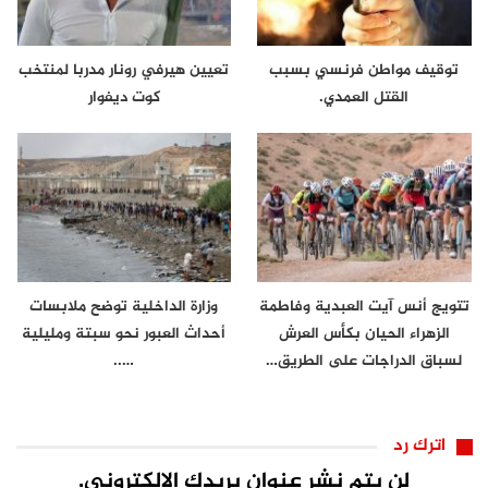
توقيف مواطن فرنسي بسبب
تعيين هيرفي رونار مدربا لمنتخب
القتل العمدي.
كوت ديفوار
تتويج أنس آيت العبدية وفاطمة
وزارة الداخلية توضح ملابسات
الزهراء الحيان بكأس العرش
أحداث العبور نحو سبتة ومليلية
لسباق الدراجات على الطريق…
…..
اترك رد
لن يتم نشر عنوان بريدك الإلكتروني.