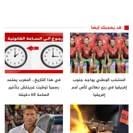
قد يعجبك ايضا
المنتخب الوطني يواجه جنوب
في هذا التاريخ.. المغرب يعتمد
إفريقيا في ربع نهائي كأس أمم
رسمياً توقيت غرينتش بتأخير
إفريقيا
الساعة 60 دقيقة