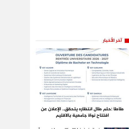
آخر الأخبار
طاطا :حلم طال انتظاره يتحقق.. الإعلان عن
افتتاح نواة جامعية بالاقليم