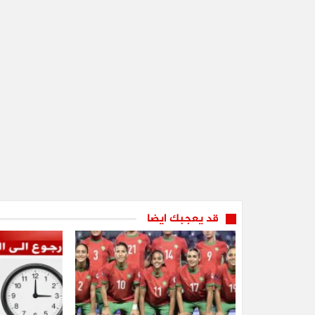
قد يعجبك ايضا