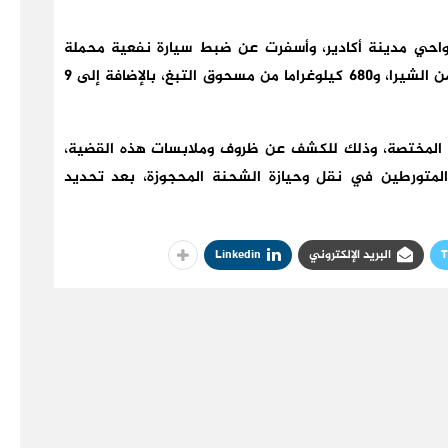
واحي مدينة أكادير، وأسفرت عن ضبط سيارة نفعية محملة
بكميات من المخدرات، وهي عبارة عن 30 كيلوغراما من الشيرا، و680 كيلوغراما من مسحوق التبغ، بالإضافة إلى 9
ة المختصة، وذلك للكشف عن ظروف وملابسات هذه القضية،
المتورطين في نقل وحيازة الشحنة المحجوزة، بعد تحديد
T
البريد الإلكتروني
Linkedin