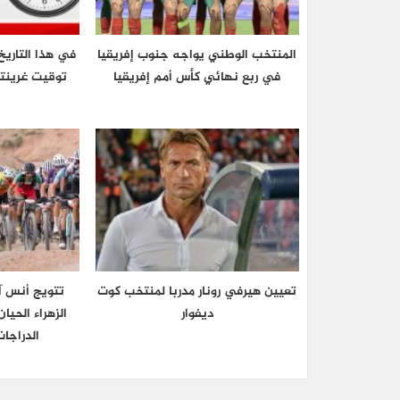
المنتخب الوطني يواجه جنوب إفريقيا
في هذا التاريخ
في ربع نهائي كأس أمم إفريقيا
تعيين هيرفي رونار مدربا لمنتخب كوت
تتويج أنس آ
ديفوار
الزهراء الحي
الدراجا