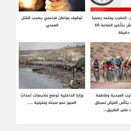
.. المغرب يعتمد رسمياً
توقيف مواطن فرنسي بسبب القتل
توقيت غرينتش بتأخير الساعة 60
العمدي.
دقيقة
يت العبدية وفاطمة
وزارة الداخلية توضح ملابسات أحداث
ان بكأس العرش لسباق
العبور نحو سبتة ومليلية …..
ت على الطريق…