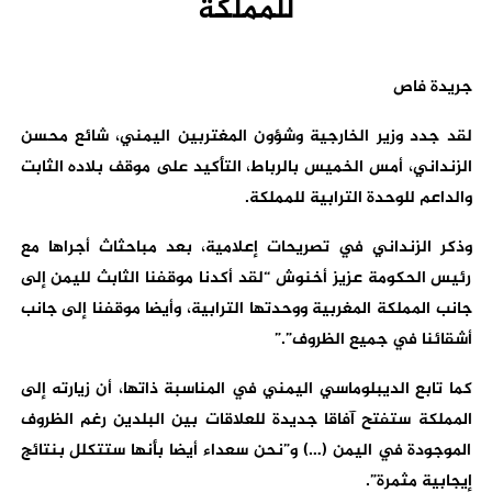
للمملكة
جريدة فاص
لقد جدد وزير الخارجية وشؤون المغتربين اليمني، شائع محسن
الزنداني، أمس الخميس بالرباط، التأكيد على موقف بلاده الثابت
والداعم للوحدة الترابية للمملكة.
وذكر الزنداني في تصريحات إعلامية، بعد مباحثاث أجراها مع
رئيس الحكومة عزيز أخنوش “لقد أكدنا موقفنا الثابث لليمن إلى
جانب المملكة المغربية ووحدتها الترابية، وأيضا موقفنا إلى جانب
أشقائنا في جميع الظروف”.”
كما تابع الديبلوماسي اليمني في المناسبة ذاتها، أن زيارته إلى
المملكة ستفتح آفاقا جديدة للعلاقات بين البلدين رغم الظروف
الموجودة في اليمن (…) و”نحن سعداء أيضا بأنها ستتكلل بنتائج
إيجابية مثمرة”.