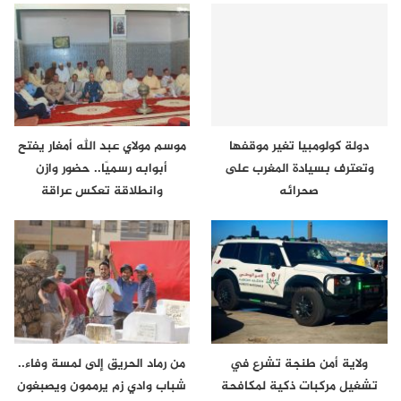
دولة كولومبيا تغير موقفها
موسم مولاي عبد الله أمغار يفتح
وتعترف بسيادة المغرب على
أبوابه رسميًا.. حضور وازن
صحرائه
وانطلاقة تعكس عراقة
الموروث…
ولاية أمن طنجة تشرع في
من رماد الحريق إلى لمسة وفاء..
تشغيل مركبات ذكية لمكافحة
شباب وادي زم يرممون ويصبغون