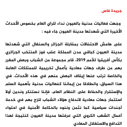
جريدة فاص
وجهت فعاليات مدنية بالعيون نداء للراي العام بخصوص الأحداث
الأخيرة التي شهدتها مدينة العيون جاء فيه :
على هامش الاحتفالات بمقابلة الجزائر والسنغال التي شهدتها
مدينة العيون كباقي مدن المملكة عقب فوز المنتخب الجزائري
بكأس أفريقيا للأمم 2019، قام مجموعة من الشباب وبعض المغرر
بهم من طرف جهات معادية بأعمال تخريبية للممتلكات العامة
والخاصة ترتب عنها إيقاف البعض منهم في هذه الأحداث. في
هذا السياق، وانطلاقا من إيماننا كفعاليات مدنية بأهمية السلم
والإستقرار والحفاظ على النظام العام، فإننا نستنكر وندين أولا
استتمار جهات معادية لاندفاع هؤلاء الشباب للزج بهم في خدمة
أجندات سياسية كما نثمن وننوه بالحكامة الأمنية في احتواء
أعمال الشغب الكروي التي عرفتها مدينة العيون كنتيجة لهذا
التدافع والاستغلال المعادي