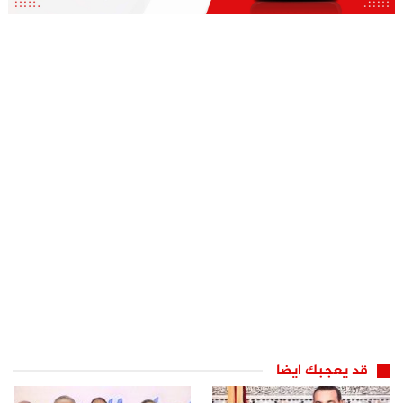
قد يعجبك ايضا