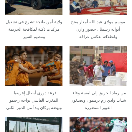
موسم مولاي عبد الله أمغار يفتح
ولاية أمن طنجة تشرع في تشغيل
أبوابه رسميًا.. حضور وازن
مركبات ذكية لمكافحة الجريمة
وانطلاقة تعكس عراقة
وتنظيم السير
الموروث…
من رماد الحريق إلى لمسة وفاء..
قرعة دوري أبطال إفريقيا..
شباب وادي زم يرممون ويصبغون
المغرب الفاسي يواجه رحيمو
القبور المتضررة
ونهضة بركان يبدأ من الدور الثاني