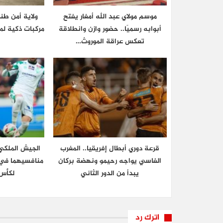
موسم مولاي عبد الله أمغار يفتح
ولاية أمن ط
أبوابه رسميًا.. حضور وازن وانطلاقة
مركبات ذكية لم
تعكس عراقة الموروث…
قرعة دوري أبطال إفريقيا.. المغرب
الجيش الملكي 
الفاسي يواجه رحيمو ونهضة بركان
منافسيهما في ا
يبدأ من الدور الثاني
لكأس 
اترك رد