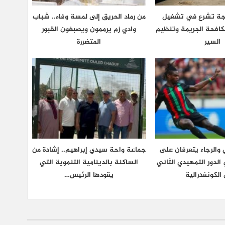
نجة تشرع في تشغيل
من رماد الحريق إلى لمسة وفاء.. شباب
كافحة الجريمة وتنظيم
وادي زم يرممون ويصبغون القبور
السير
المتضررة
والرجاء يتعرفان على
جماعة واحة سيدي إبراهيم.. إشادة من
لدور التمهيدي الثاني
الساكنة بالدينامية التنموية التي
الكونفدرالية
يقودها الرئيس…