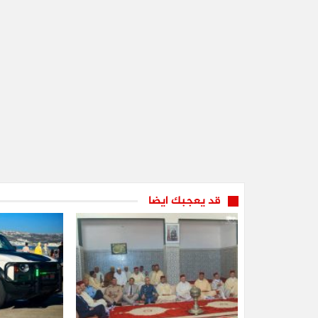
قد يعجبك ايضا