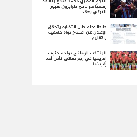
النجم المصري محمد صلاح يتعاقد
رسميًا مع نادي طرابزون سبور
التركي بعقد…
طاطا :حلم طال انتظاره يتحقق..
الإعلان عن افتتاح نواة جامعية
بالاقليم
المنتخب الوطني يواجه جنوب
إفريقيا في ربع نهائي كأس أمم
إفريقيا