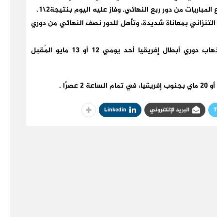
باريات من دور ربع النهائي. وفاز عليه اليوم بنتيجة2\1.
التنزاني بمعاناة شديدة، وتأهل للدور نصف النهائي من دوري
ومن المقرر أن يواجه الوداد نظيره صن دوانز في ذهاب دوري أبطال إفريقيا أحد يومي 12 أو 13 مايو المُقبل
T
البريد الإلكتروني
Linkedin