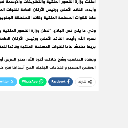
أعلنت وزارة القصور الملكية والتشريفات والأوسمة ف
وأيده، القائد الأعلى ورئيس الأركان العامة للقوات
عاما للقوات المسلحة الملكية وقائدا للمنطقة الجنوبية
وفي ما يلي نص البلاغ: “تعلن وزارة القصور الملكية
نصره الله وأيده، القائد الأعلى ورئيس الأركان الع
بريظ مفتشا عاما للقوات المسلحة الملكية وقائدا للمنط
وبهذه المناسبة وشح جلالته أعزه الله، صدر الفريق أو
المهني المتميز والخدمات الجليلة التي أسداها في خ
witter
WhatsApp
Facebook
شارك