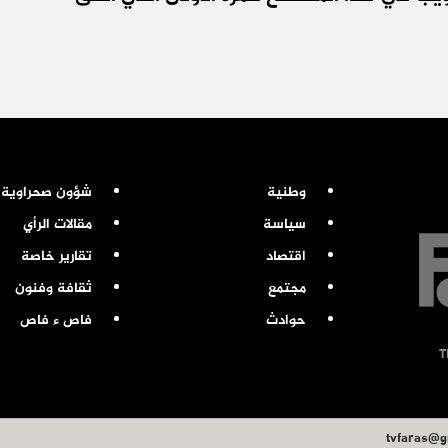
وطنية
شؤون صحراوية
سياسة
مقالات الرأي
اقتصاد
تقارير خاصة
مجتمع
ثقافة وفنون
حوادث
فاص ء فاص
tvfaras@g