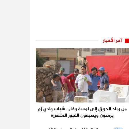
آخر الأخبار
من رماد الحريق إلى لمسة وفاء.. شباب وادي زم
يرممون ويصبغون القبور المتضررة