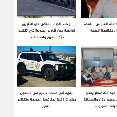
لله الغزوني.. نافذة
جهود الدرك الملكي في الطريق
ول منظومة الصحة
الرابطة بين أكادير الصويرة في تنظيم
حركة المرور واستتباب…
بد الله أمغار يفتح
ولاية أمن طنجة تشرع في تشغيل
.. حضور وازن وانطلاقة
مركبات ذكية لمكافحة الجريمة وتنظيم
اقة الموروث…
السير