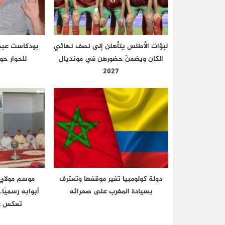
لبؤات الأطلس يتأهلن إلى نصف نهائي
بودكاست عبد ا
الكان ويضمنّ حضورهن في مونديال
للحوار ح
2027
دولة كولومبيا تغير موقفها وتعترف
موسم مولاي ع
بسيادة المغرب على صحرائه
أبوابه رسميًا
تعكس عر