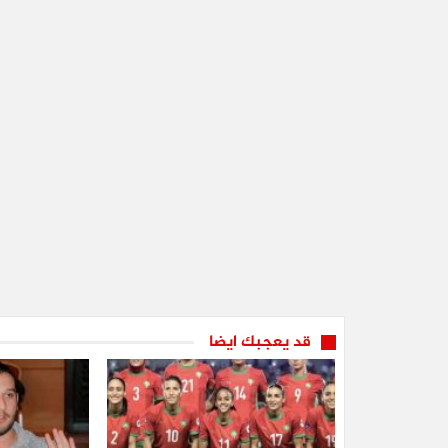
قد يعجبك ايضا