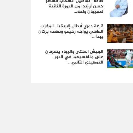
طاطا : تفاصيل انسحاب الشاعر
حسن أوزيدا من الدورة الثانية
لمهرجان واحة…
قرعة دوري أبطال إفريقيا.. المغرب
الفاسي يواجه رحيمو ونهضة بركان
يبدأ…
الجيش الملكي والرجاء يتعرفان
على منافسيهما في الدور
التمهيدي الثاني…