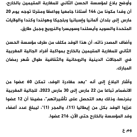
وأوضح بلاغ لمؤسسة الحسن الثاني للمغاربة المقيمين بالخارج،
أن وفدا مكونا من 144 أستاذا جامعيا وواعظا ومقرئا توجه يوم 20
مارس إلى بلدان ألمانيا وإسبانيا وبلجيكا وهولندا وكندا والولايات
المتحدة والسويد وأيسلندا وسويسرا والنرويج وجبل طارق.
وأضاف المصدر ذاته، أن هذا الوفد مكلف من طرف مؤسسة الحسن
الثاني للمغاربة المقيمين بالخارج بمواكبة أفراد الجالية المغربية
في المجالات الدينية والروحانية والثقافية طوال شهر رمضان
المبارك.
وأشار البلاغ إلى أنه “بعد مغادرة الوفد، تمكن 60 عضوا من
الانضمام تباعا من 22 مارس إلى 30 مارس 2023، للجالية المغربية
بفرنسا، وذلك بعد التحصل على تأشيراتهم”، مضيفا أن 12 عضوا
عززوا الوفد بكل من إيطاليا (11)، والمجر (1)”، ليبلغ عدد أعضاء
وفد المؤسسة بالخارج حتى الآن، 216 عضوا.
وم ع