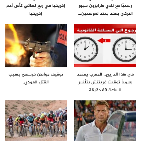
رسميًا مع نادي طرابزون سبور
إفريقيا في ربع نهائي كأس أمم
التركي بعقد يمتد لموسمين…
إفريقيا
في هذا التاريخ.. المغرب يعتمد
توقيف مواطن فرنسي بسبب
رسمياً توقيت غرينتش بتأخير
القتل العمدي.
الساعة 60 دقيقة