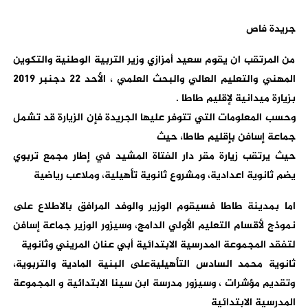
جريدة فاص
من المرتقب ان يقوم سعيد أمزازي وزير التربية الوطنية والتكوين
المهني والتعليم العالي والبحث العلمي ، الأحد 22 دجنبر 2019
بزيارة ميدانية لإقليم طاطا .
وحسب المعلومات التي تتوفر عليها الجريدة فإن الزيارة قد تشمل
جماعة إسافن بإقليم طاطا، حيث
حيث يرتقب زيارة مقر دار الفتاة المشيد في إطار مجمع تربوي
يضم ثانوية اعدادية، ومشروع ثانوية تأهيلية، وملاعب رياضية
اما بمدينة طاطا فسيقوم الوزير والوفد المرافق بالاطلاع على
نموذج لأقسام التعليم الأولي الدامج، وسيزور الوزير جماعة إسافن
لتفقد المجموعة المدرسية الابتدائية أبي عنان المريني وثانوية
ثانوية محمد السادس التأهيليةعلى البنية المادية والتربوية،
وتقديم مؤشرات ، وسيزور مدرسة ابن سينا الابتدائية و المجموعة
المدرسية الابتدائية