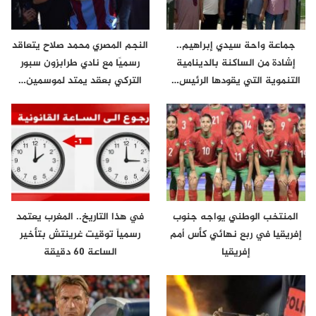
جماعة واحة سيدي إبراهيم..
النجم المصري محمد صلاح يتعاقد
إشادة من الساكنة بالدينامية
رسميًا مع نادي طرابزون سبور
التنموية التي يقودها الرئيس…
التركي بعقد يمتد لموسمين…
المنتخب الوطني يواجه جنوب
في هذا التاريخ.. المغرب يعتمد
إفريقيا في ربع نهائي كأس أمم
رسمياً توقيت غرينتش بتأخير
إفريقيا
الساعة 60 دقيقة