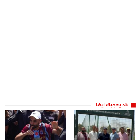
قد يعجبك ايضا