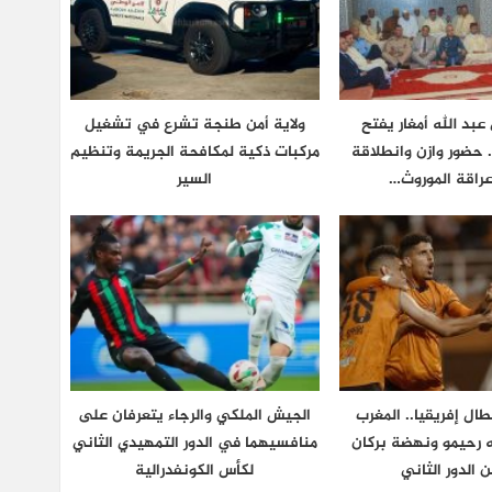
بد الله أمغار يفتح
ولاية أمن طنجة تشرع في تشغيل
.. حضور وازن وانطلاقة
مركبات ذكية لمكافحة الجريمة وتنظيم
اقة الموروث…
السير
طال إفريقيا.. المغرب
الجيش الملكي والرجاء يتعرفان على
 رحيمو ونهضة بركان
منافسيهما في الدور التمهيدي الثاني
ن الدور الثاني
لكأس الكونفدرالية