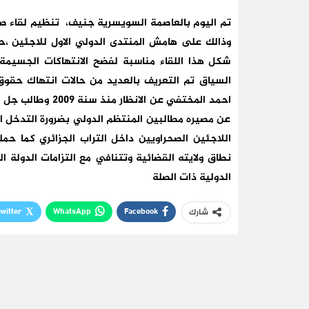
تم اليوم بالعاصمة السويسرية جنيف، تنظيم لقاء ص
وذالك على هامش المنتدى الدولي الاول للاجئين ،حض
شكل هذا اللقاء مناسبة لفضح الانتهاكات الجسيمة
السياق تم التعريف بالعديد من حالات انتهاك حقوق 
احمد المختفي عن ا
عن مصيره مطالبين المنتظم الدولي بضرورة التدخل 
اللاجئين الصحراويين داخل التراب الجزائري كما حم
نطاق ولايته القضائية وتتنافي مع التزامات الدولة 
الدولية ذات الصلة
witter
WhatsApp
Facebook
شارك