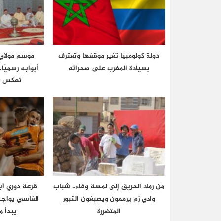
دولة كولومبيا تغير موقفها وتعترف
موسم مولاي ع
بسيادة المغرب على صحرائه
أبوابه رسميًا
تعكس عر
من رماد الحريق إلى لمسة وفاء.. شباب
قرعة دوري أب
وادي زم يرممون ويصبغون القبور
الفاسي يواجه
المتضررة
يبدأ م