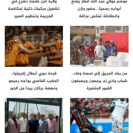
موسم مولاي عبد الله أمغار يفتح
ولاية أمن طنجة تشرع في
أبوابه رسميًا.. حضور وازن
تشغيل مركبات ذكية لمكافحة
وانطلاقة تعكس عراقة
الجريمة وتنظيم السير
الموروث…
من رماد الحريق إلى لمسة وفاء..
قرعة دوري أبطال إفريقيا..
شباب وادي زم يرممون ويصبغون
المغرب الفاسي يواجه رحيمو
القبور المتضررة
ونهضة بركان يبدأ من الدور
الثاني