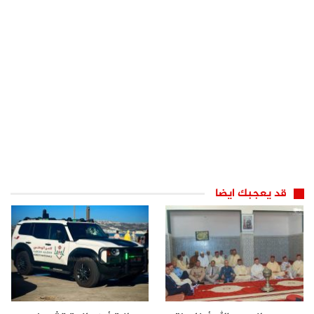
قد يعجبك ايضا