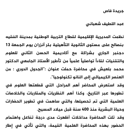
جريدة فاص
عبد اللطيف شعباني
نظمت المديرية الإقليمية لقطاع التربية الوطنية بمدينة الفقيه
بنصالح على مستوى الثانوية التأهيلية بئر أنزران يوم الجمعة 13
دجنبر الجاري بشراكة مع أكاديمية الحسن الثاني للعلوم
والتقنيات لقاءاً تواصلياً علمياً من تأطير الأستاذ الجامعي الدكتور
محمد بلعيش في محاضرة حملت عنوان :”الجدول الدوري : من
العنصر الكيميائي إلى النانو تكنولوجيا”.
وقد استعرض المحاضر أهم المراحل التي قطعتها العلوم في
تطورها عبر التاريخ، وكذا أهم النظريات والمقاربات والخلاصات
العلمية التي تم تحصيلها، والتي ساهمت في تطوير الحضارات
وحياة البشرية منذ 400 سنة قبل ميلاد المسيح.
وقد تلت المحاضرة مداخلات أظهرت مدى درجة تفاعل واهتمام
الحضور بهذه المحاضرة العلمية القيمة، والتي تأتي في إطار