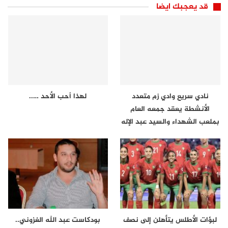
قد يعجبك ايضا
نادي سريع وادي زم متعدد
لهذا أحب الأحد …..
الأنشطة يعقد جمعه العام
بملعب الشهداء والسيد عبد الإله
لعراش…
لبؤات الأطلس يتأهلن إلى نصف
بودكاست عبد الله الغزوني..