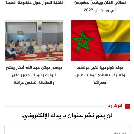
نهائي الكان ويضمنّ حضورهن
نافذة للحوار حول منظومة الصحة
في مونديال 2027
دولة كولومبيا تغير موقفها
موسم مولاي عبد الله أمغار يفتح
وتعترف بسيادة المغرب على
أبوابه رسميًا.. حضور وازن
صحرائه
وانطلاقة تعكس عراقة
الموروث…
اترك رد
لن يتم نشر عنوان بريدك الإلكتروني.