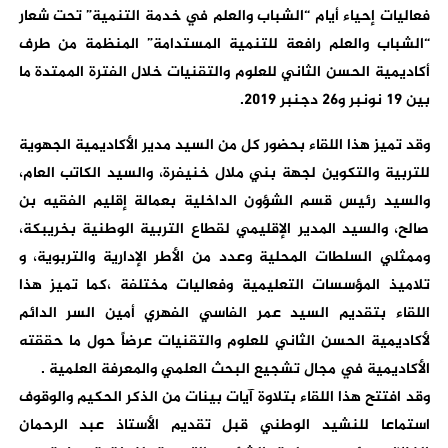
فعاليات إحياء أيام “الشباب والعلم في خدمة التنمية” تحت شعار
“الشباب والعلم رافعة للتنمية المستدامة” المنظمة من طرف
أكاديمية الحسن الثاني للعلوم والتقنيات خلال الفترة الممتدة ما
بين 19 نونبر و26 دجنبر 2019.
وقد تميز هذا اللقاء بحضور كل من السيد مدير الأكاديمية الجهوية
للتربية والتكوين لجهة بني ملال خنيفرة، والسيد الكاتب العام،
والسيد رئيس قسم الشؤون الداخلية بعمالة إقليم الفقيه بن
صالح، والسيد المدير الإقليمي لقطاع التربية الوطنية بخريبكة،
وممثلي السلطات المحلية وعدد من الأطر الإدارية والتربوية، و
تلاميذ المؤسسات التعليمية وفعاليات مختلفة ،كما تميز هذا
اللقاء بتقديم السيد عمر الفاسي الفهري أمين السر الدائم
لأكاديمية الحسن الثاني للعلوم والتقنيات عرضاً حول ما حققته
الأكاديمية في مجال تشجيع البحث العلمي والمعرفة العلمية .
وقد افتتح هذا اللقاء بتلاوة آيات بينات من الذكر الحكيم والوقوف
استماعا للنشيد الوطني قبل تقديم الأستاذ عبد الرحمان