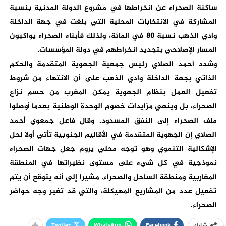
ساكنة الصحراء عن انخراطها في مشروع الدولة المدنية بنسبة
المشاركة في الانتخابات المحلية التي بلغت في جهة الداخلة
وادي الذهب نسبة 80 في المائة، ولذلك فأبناء الصحراء يواكبون
المسار الإصلاحي بتجديد انخراطهم في دولة المؤسسات.
وشدد أحمد الصلاي رئيس جمعية الجهوية المتقدمة والحكم
الذاتي بجهة الداخلة وادي الذهب على أن الانتهاء من شروط
تفعيل العمل بنظام الجهوية يمكن المغرب من حسم نزاع
الصحراء، بل وينهي مزايدات خصوم الوحدة الوطنية بعدما أوصلوا
ملف الصحراء إلى النفق المسدود. وقال فاعل جمعوي أحمد
الصلاي إن الجهوية المتقدمة في الأقاليم الجنوبية تأتي أولا لحل
الإشكالية التنموي وهو توجه محلي يروم جعل جهات الصحراء
نموذجية في كل شيء على مستوى نظيراتها في المنطقة
المغاربية ومنطقة الساحل والصحراء، مشيرا إلى أنه يتوقع أن يتم
تفعيل عدد من المشاريع المهيكلة، والتي قد تغير وجه حواضر
الصحراء.
Twitter
WhatsApp
Facebook