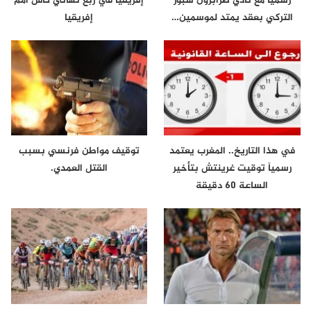
رسميًا مع نادي طرابزون سبور
إفريقيا في ربع نهائي كأس أمم
التركي بعقد يمتد لموسمين…
إفريقيا
في هذا التاريخ.. المغرب يعتمد
توقيف مواطن فرنسي بسبب
رسمياً توقيت غرينتش بتأخير
القتل العمدي.
الساعة 60 دقيقة