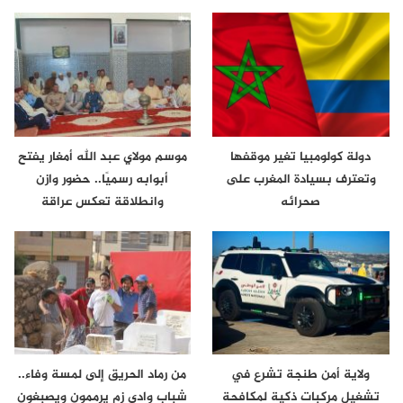
دولة كولومبيا تغير موقفها
موسم مولاي عبد الله أمغار يفتح
وتعترف بسيادة المغرب على
أبوابه رسميًا.. حضور وازن
صحرائه
وانطلاقة تعكس عراقة
الموروث…
ولاية أمن طنجة تشرع في
من رماد الحريق إلى لمسة وفاء..
تشغيل مركبات ذكية لمكافحة
شباب وادي زم يرممون ويصبغون