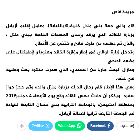
جريدة فاص
قام والي جهة بني ملال خنيفرة(بالنيابة)، وعامل إقليم أزيلال
بزيارة للقائد الذي يرقد بإحدى المصحات الخاصة ببني ملال ،
والذي تم دهسه من طرف فلاح واختفى عن الأنظار.
وتدخل زيارة الوالي في إطار مؤازرة القائد معنويا والإطمئنان على
وضعه الصحي.
ومازال البحث جاريا عن المعتدي، الذي صدرت مذكرة بحث وطنية
في حقه.
وفي هذا الإطار قام رجال الدرك بزيارة منزل والده وتم حجز جواز
سفره. ويذكر أن حادث دهس القائد وقع يوم الأربعاء 4 دجنبر2019
بمنطقة أمشيحن، بالجماعة الترابية بني حسان التابعة لقيادة
فم الجمعة التابعة ترابيا لعمالة أزيلال.
Twitter
WhatsApp
Facebook
شارك