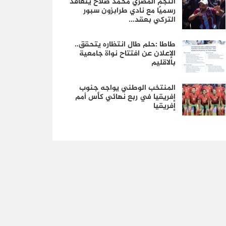
النجم المصري محمد صلاح يتعاقد
رسميًا مع نادي طرابزون سبور
التركي بعقد…
طاطا :حلم طال انتظاره يتحقق..
الإعلان عن افتتاح نواة جامعية
بالاقليم
المنتخب الوطني يواجه جنوب
إفريقيا في ربع نهائي كأس أمم
إفريقيا