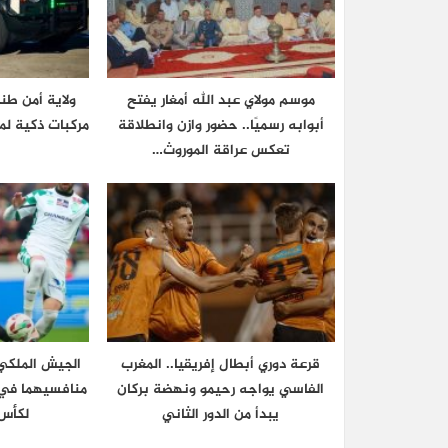
موسم مولاي عبد الله أمغار يفتح
ولاية أمن ط
أبوابه رسميًا.. حضور وازن وانطلاقة
مركبات ذكية لم
تعكس عراقة الموروث…
قرعة دوري أبطال إفريقيا.. المغرب
الجيش الملكي 
الفاسي يواجه رحيمو ونهضة بركان
منافسيهما في ا
يبدأ من الدور الثاني
لكأس 