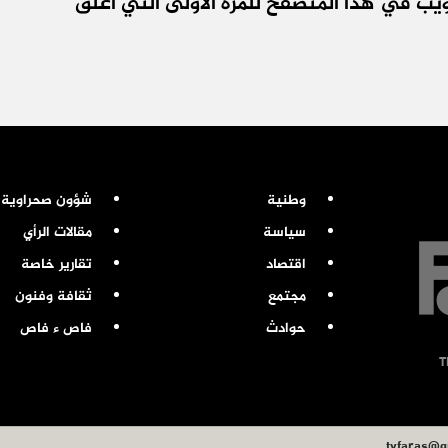
يب في هذا المتصفح للمرة الأولى التي أعلق
وطنية
شؤون صحراوية
سياسة
مقالات الرأي
اقتصاد
تقارير خاصة
مجتمع
ثقافة وفنون
حوادث
فاص ء فاص
tvfaras@g