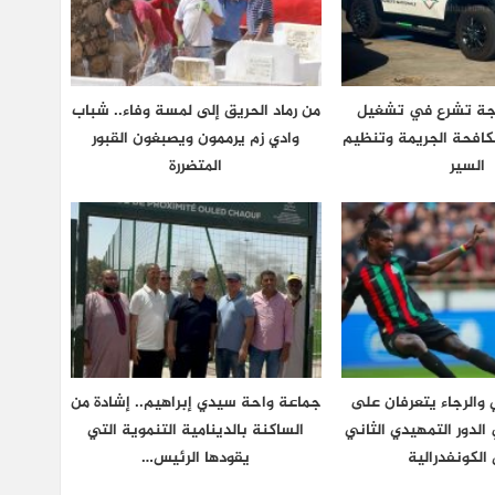
نجة تشرع في تشغيل
من رماد الحريق إلى لمسة وفاء.. شباب
كافحة الجريمة وتنظيم
وادي زم يرممون ويصبغون القبور
السير
المتضررة
والرجاء يتعرفان على
جماعة واحة سيدي إبراهيم.. إشادة من
لدور التمهيدي الثاني
الساكنة بالدينامية التنموية التي
الكونفدرالية
يقودها الرئيس…