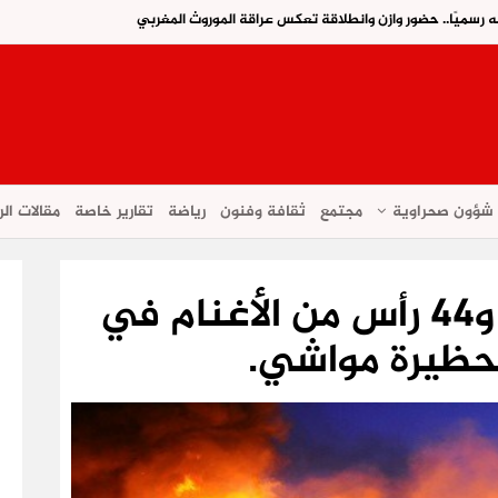
ه رسميًا.. حضور وازن وانطلاقة تعكس عراقة الموروث المغربي
شؤون صحراوية
مجتمع
ثقافة وفنون
رياضة
تقارير خاصة
مقالات الر
تارودانت: نفوق بقرة و44 رأس من الأغنام في
ظيرة مواشي.