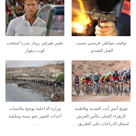
توقيف مواطن فرنسي بسبب
تعيين هيرفي رونار مدربا لمنتخب
القتل العمدي.
كوت ديفوار
تتويج أنس آيت العبدية وفاطمة
وزارة الداخلية توضح ملابسات
الزهراء الحيان بكأس العرش
أحداث العبور نحو سبتة ومليلية
لسباق الدراجات على الطريق…
…..