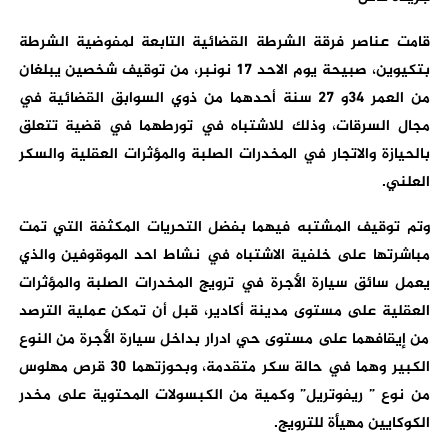
قامت عناصر فرقة الشرطة القضائية التابعة لمفوضية الشرطة
بتكيوين، صبيحة يوم الاحد 17 نونبر، من توقيف شخصين يبلغان
من العمر 34و 27 سنة أحدهما من ذوي السوابق القضائية في
مجال السرقات، وذلك للاشتباه في تورطهما في قضية تتعلق
بالحيازة والاتجار في المخدرات الصلبة والمؤثرات العقلية والسكر
العلني.
وتم توقيف المشتبه فيهما بفضل التحريات المكثفة التي تمت
مباشرتها على خلفية الاشتباه في نشاط احد الموقوفين والذي
يعمل سائق سيارة الأجرة في ترويج المخدرات الصلبة والمؤثرات
العقلية على مستوى مدينة أكادير، قبل أن تمكن عملية الترصد
من إيقافهما على مستوى حي ادرار بداخل سيارة الأجرة من النوع
الكبير وهما في حالة سكر متقدمة، وبحوزتهما 30 قرص مهلوس
من نوع ” ريفوتريل” وكمية من الكبسولات المحتوية على مخدر
الكوكايين مهيأة للترويج.