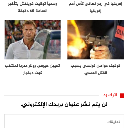
إفريقيا في ربع نهائي كأس أمم
رسمياً توقيت غرينتش بتأخير
إفريقيا
الساعة 60 دقيقة
توقيف مواطن فرنسي بسبب
تعيين هيرفي رونار مدربا لمنتخب
القتل العمدي.
كوت ديفوار
اترك رد
لن يتم نشر عنوان بريدك الإلكتروني.