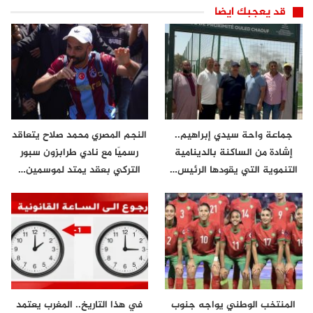
قد يعجبك ايضا
جماعة واحة سيدي إبراهيم..
النجم المصري محمد صلاح يتعاقد
إشادة من الساكنة بالدينامية
رسميًا مع نادي طرابزون سبور
التنموية التي يقودها الرئيس…
التركي بعقد يمتد لموسمين…
المنتخب الوطني يواجه جنوب
في هذا التاريخ.. المغرب يعتمد