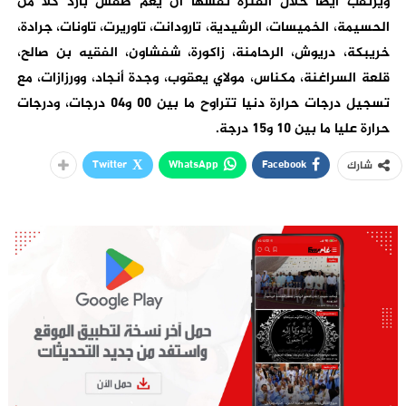
ويرتقب أيضا خلال الفترة نفسها أن يعم طقس بارد كلا من
الحسيمة، الخميسات، الرشيدية، تارودانت، تاوريرت، تاونات، جرادة،
خريبكة، دريوش، الرحامنة، زاكورة، شفشاون، الفقيه بن صالح،
قلعة السراغنة، مكناس، مولاي يعقوب، وجدة أنجاد، وورزازات، مع
تسجيل درجات حرارة دنيا تتراوح ما بين 00 و04 درجات، ودرجات
حرارة عليا ما بين 10 و15 درجة.
Twitter
WhatsApp
Facebook
شارك