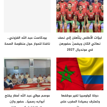
لبؤات الأطلس يتأهلن إلى نصف
بودكاست عبد الله الغزوني..
نهائي الكان ويضمنّ حضورهن
نافذة للحوار حول منظومة الصحة
في مونديال 2027
دولة كولومبيا تغير موقفها
موسم مولاي عبد الله أمغار يفتح
وتعترف بسيادة المغرب على
أبوابه رسميًا.. حضور وازن