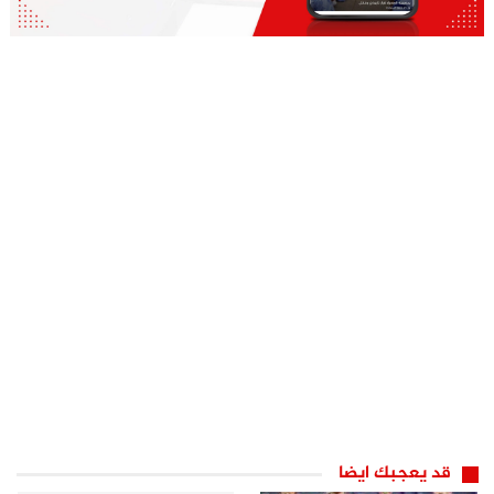
قد يعجبك ايضا