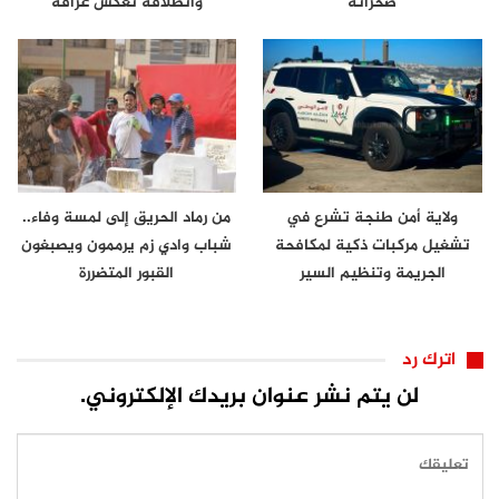
صحرائه
وانطلاقة تعكس عراقة
الموروث…
ولاية أمن طنجة تشرع في
من رماد الحريق إلى لمسة وفاء..
تشغيل مركبات ذكية لمكافحة
شباب وادي زم يرممون ويصبغون
الجريمة وتنظيم السير
القبور المتضررة
اترك رد
لن يتم نشر عنوان بريدك الإلكتروني.