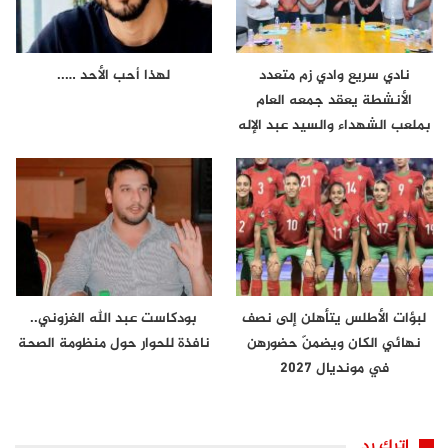
نادي سريع وادي زم متعدد
لهذا أحب الأحد …..
الأنشطة يعقد جمعه العام
بملعب الشهداء والسيد عبد الإله
لعراش…
لبؤات الأطلس يتأهلن إلى نصف
بودكاست عبد الله الغزوني..
نهائي الكان ويضمنّ حضورهن
نافذة للحوار حول منظومة الصحة
في مونديال 2027
اترك رد