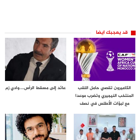
قد يعجبك ايضا
الكاميرون تقصي حامل اللقب
عائد إلى مسقط الرأس….وادي زم
المنتخب النيجيري وتضرب موعدا
مع لبؤات الأطلس في نصف
نهائي…