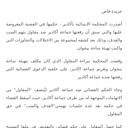
جريدة فاص
أصدرت المحكمة الابتدائية بأكادير ، حكمها في القضية المعروضة
عليها والتي سبق أن رفعتها جماعة أكادير ضد مقاول بتهم السب
والقدف، وذلك بعد كشفه لمجموعة من الاختلالات والتجاوزات التي
واكبت تهيئة ساحة بيجوان.
وقضت المحكمة ببراءة المقاول الذي كان مكلف بتهيئة ساحة
بيجوان وتغريم جماعة اكادير، على خلفية الدعوى القضائية التي
رفعتها ضده جماعة أكادير.
وجاء الحكم القضائي ضد جماعة أكادير ليُنصف “المقاول” من
الاتهامات الموجهة له من طرف جماعة أكادير، حيث أسقط القضاء
في حكمه بعد عدة جلسات تهمتي“القذف والسب” في حق
المقاول.
كما حصل المقاول على حكم قضائي بالتعويض في ملفا المسبح