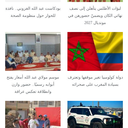
لبؤات الأطلس يتأهلن إلى نصف
بودكاست عبد الله الغزوني.. نافذة
نهائي الكان ويضمنّ حضورهن في
للحوار حول منظومة الصحة
مونديال 2027
دولة كولومبيا تغير موقفها وتعترف
موسم مولاي عبد الله أمغار يفتح
بسيادة المغرب على صحرائه
أبوابه رسميًا.. حضور وازن
وانطلاقة تعكس عراقة
الموروث…