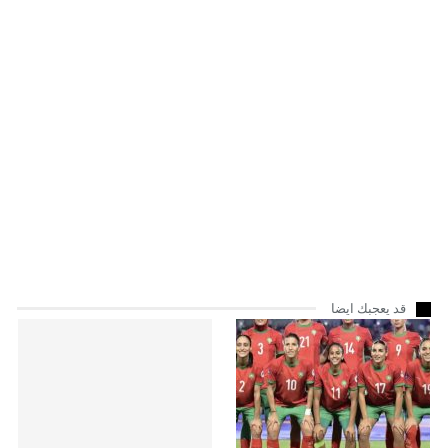
قد يعجبك ايضا