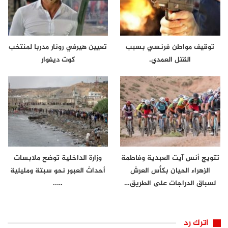
توقيف مواطن فرنسي بسبب
تعيين هيرفي رونار مدربا لمنتخب
القتل العمدي.
كوت ديفوار
تتويج أنس آيت العبدية وفاطمة
وزارة الداخلية توضح ملابسات
الزهراء الحيان بكأس العرش
أحداث العبور نحو سبتة ومليلية
لسباق الدراجات على الطريق…
…..
اترك رد