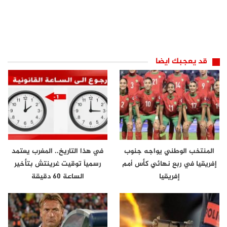
قد يعجبك ايضا
المنتخب الوطني يواجه جنوب
في هذا التاريخ.. المغرب يعتمد
إفريقيا في ربع نهائي كأس أمم
رسمياً توقيت غرينتش بتأخير
إفريقيا
الساعة 60 دقيقة