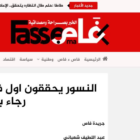
طاطا :حلم طال انتظاره يتحقق.. الإعلا
جديد الأخبار
الرئيسية
فاص ء فاص
وطنية
سياسة
اقتصاد
النسور يحققون اول 
رجاء 
جريدة فاص
عبد اللطيف شعباني