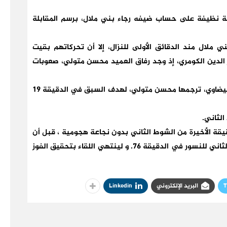
ائية نظيفة على حساب ضيفه رجاء بني ملال، برسم المقابلة
ملال مند الدقائق الأولى للنزال، إلا أن تحركاتهم بقيت
لدين الكومري، إذ وجد رفاق العميد محسن متولي، صعوبات
وقد احتسب الحكم داكي الرداد، ضربة جزاء للفريق البيضاوي، ترجمها محسن متولي، لهدف السبق في الدقيقة 19
الثاني.
يقة الأخيرة من الشوط الثاني بدون نجاعة هجومية ، قبل أن
ينجح المهاجم الرجاوي “مالانغو” في تسجيل الهدف الثاني للنسور في الدقيقة 76. و لينتهي اللقاء بتحقيق الفوز
T
البريد الإلكتروني
Linkedin