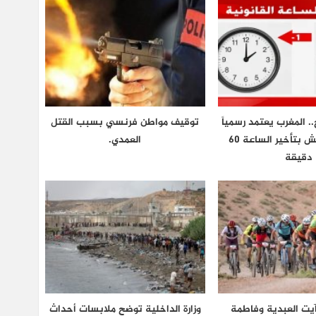
.. المغرب يعتمد رسمياً
توقيف مواطن فرنسي بسبب القتل
توقيت غرينتش بتأخير الساعة 60
العمدي.
دقيقة
يت العبدية وفاطمة
وزارة الداخلية توضح ملابسات أحداث