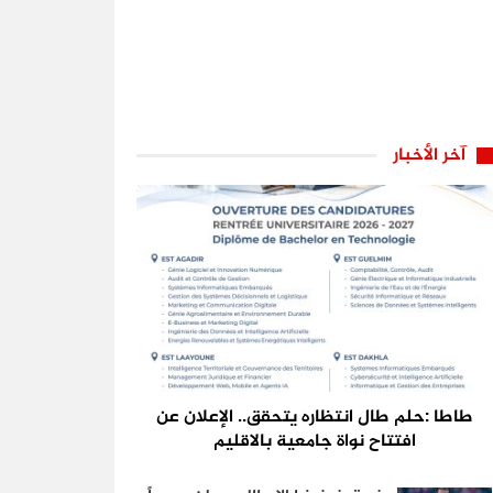
آخر الأخبار
طاطا :حلم طال انتظاره يتحقق.. الإعلان عن
افتتاح نواة جامعية بالاقليم