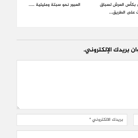
ان بكأس العرش لسباق
العبور نحو سبتة ومليلية …..
ت على الطريق…
ن بريدك الإلكتروني.