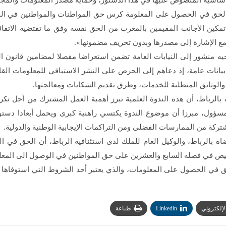
لأساسية المنصوص عليها في هذا الدستور، وحماية مصدر المعلومات والمجال
يابة العامة أنه إذا كان القانون رقم 31.13 المتعلق بالحق في الحصول على المعلومة كرس حق الم
كين الأجانب المقيمين بالمغرب من الحق نفسه وفق ما تقتضيه الاتفاقي
مع الإشارة إلى مصدرها وبدون تحريف مضمونها».
مة بادرت منذ 13 فبراير الماضي إلى توجيه منشور إلى النيابات العامة تضمن استعراضا مفصل
يانات عامة، إذ دعاهم إلى الحرص على النشر الاستباقي للمعلومات القابل
 والوثائق المتطلبة للخدمات، وطرق تقديم الشكايات ومعالجتها.
ف بالرباط، أن هذه الندوة العلمية تبرز أهمية العمل المشترك من أجل ت
ل، مبرزا أن موضوع الندوة يكتسي راهنية كبرى ويحمل أبعادا دستورية
تركة من الممارسات الفضلى ومن التراكمات الإيجابية الوطنية والدولية.
ة بالرباط، والوكيل العام للملك لدى استئنافية الرباط، أن الحق في
 في الحصول على المعلومات، والذي يعتبر أحد الشروط التي استوفاها ا
الإلكتروني
Linkedin
طباعة