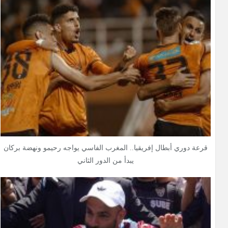
قرعة دوري أبطال إفريقيا.. المغرب الفاسي يواجه رحيمو ونهضة بركان
يبدأ من الدور الثاني