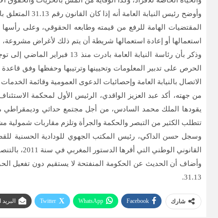
والحياة الخاصة للأفراد، وكذا الوقاية من المس بالحريات والحقوق ا
وأوضح رئيس الن
المقتضيات الهامة للرفع من قيمته وطابعه الحقوقي، وعلى رأسها تم
استعمالها أو إعادة استعمالها شريطة أن يتم ذلك لأغراض مشروعة، 
وذكر بأن رئاسة النيابة العا
الحرص على تدبير المعلومات وتحيينها وترتيبها وحفظها وفق قاعدة ب
الاتصال بالنيابة العامة وإحصائيات الدعوى العمومية وقائمة الخدمات
من جهته، أكد عبد العزيز الواقدي، الرئيس الأول لمحكمة الاستئنا
يقودها الملك محمد السادس، من أجل مجتمع حداثي وديمقراطي مسؤو
تتطلب الكثير من التبصر والحكمة والجرأة وتلزم مقاربات شمولية مش
وسجل حسن الداكي، رئيس المكتب الجهوي للودادية الحسنية للقضا
القانوني الوطني التي أقرها الدستور المغربي في سنة 2011، بالتنصيص في فصله السابع والعشرين على حق المواطنين في الوصول الى المعلومة.
وأضاف أن الحديث عن الحكومة المنفتحة لا يستقيم دون تفعيل الحق
31.13.
Facebook
WhatsApp
Twitter
البريد 
شارك