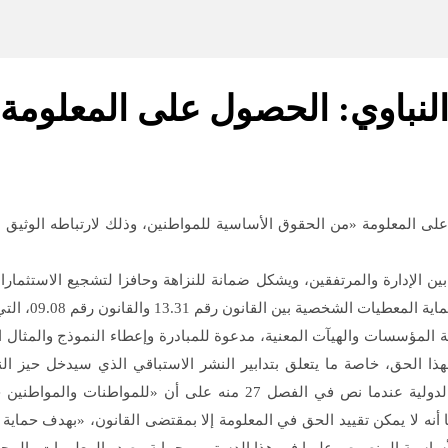
النباوي: الحصول على المعلومة
على المعلومة «من الحقوق الأساسية للمواطنين، وذلك لارتباطه الوثيق ب
بين الإدارة والمرتفقين، ويشكل ضمانة للنزاهة وحافزا لتشجيع الاستثمارا
ون رقم 09.08، التي نظمت أول أمس (الأربعاء)، بالمعهد العالي للقضاء.
ئحة المؤسسات والهيآت المعنية، مدعوة للمبادرة وإعطاء النموذج والمثال
ذا الحق، خاصة ما يتعلق بتدابير النشر الاستباقي الذي سيدخل حيز الن
المعلومة، مشيرا إلى أن الدستور المغربي تجاوب مع المقتضيات الدولية 
أنه لا يمكن تقييد الحق في المعلومة إلا بمقتضى القانون، «بهدف حماية ك