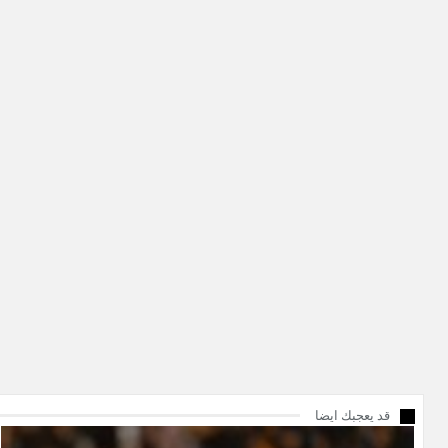
قد يعجبك ايضا