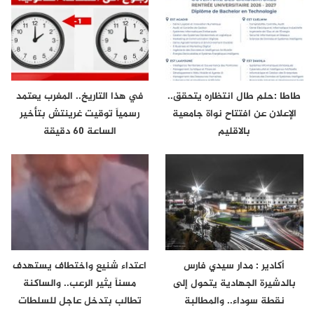
طاطا :حلم طال انتظاره يتحقق..
في هذا التاريخ.. المغرب يعتمد
الإعلان عن افتتاح نواة جامعية
رسمياً توقيت غرينتش بتأخير
بالاقليم
الساعة 60 دقيقة
أكادير : مدار سيدي فارس
اعتداء شنيع واختطاف يستهدف
بالدشيرة الجهادية يتحول إلى
مسناً يثير الرعب.. والساكنة
نقطة سوداء.. والمطالبة
تطالب بتدخل عاجل للسلطات