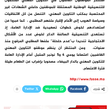
استنكر الموظفون العاملون في التكوين المهني المنتمون
للتنسيقية الوطنية المستقلة للموظفين حاملي الشهادات غير
المحتسبة بمكتب التكوين المهني، التنصل من كل الاتفاقيات
وسياسة الهروب إلى الأمام لإقبار ملفهم المطلبي ، كما عبروا عن
استعدادهم لخوض خطوات تصعيدية ضد الإدارة العامة، إذ
تستعدى التنسيقية السالفة الدكر لخوض عدد من الأشكال
الاحتجاجية تنديدا ب”عدم حلحلة” ملفها المطلبي المرفوع منذ
سنوات، ومن المنتظر أن ينظم موظفو التكوين المهني
الغاضبين اعتصاما يومي 4 و5 نونبر المقبل أمام الإدارة العامة
للتكوين المهني بالدار البيضاء، مصحوبا بإضراب عن الطعام طيلة
فترة الاعتصام
.
http://www.fasse.ma
Twitter
WhatsApp
Facebook
شارك