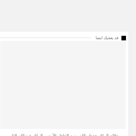
قد يعجبك ايضا
جلالة الملك حفظه الله يهنئ العاهل الأردني الملك عبد الله الثاني