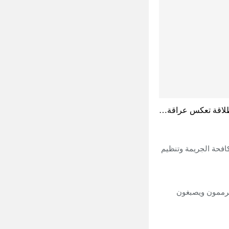
انطلاقة تعكس عراقة…
افحة الجريمة وتنظيم
يرممون ويصبغون