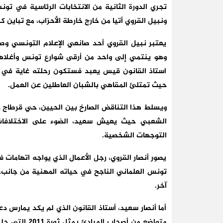
تجري الدورة الثانية من الانتخابات الرئاسية في ت
ونبيل القروي أتيا من خارج خارطة الأحزاب، مع تباين ك
يعتبر نبيل القروي أحد صانعي الإعلام التونسي وصا
وهو ينتمي إلى واحد من أرقى شوارع تونس وأغلاها ل
حيث تمتلئ المقاهي بالشبان العاطلين عن العمل.
ويسلط هذا التناقض الصارخ بين الحيين، حي قرطاج 
الشعبي حيث يعيش سعيد، الضوء على الاختلافات 
التوجهات الشخصية.
يصور أنصار القروي، رجل الأعمال الذي يواجه اتهامات فس
تونس العلماني الناجح في حياته المهنية من جانب،
آخر.
أما أنصار سعيد، أستاذ القانون الذي لم يكد يمارس د
متواضع من أصحا