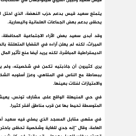
قيس سعيد ونبيل القروي سيتواجهان في الانتخابات ا
يتمتع سعيد قيس بدعم حزب النهضة، الذي احتل المرك
يحظى بدعم بعض الجماعات العلمانية واليسارية.
وقد أبدى سعيد بعض الآراء الاجتماعية المحافظة، م
الميراث، لكنه لم يعلن آراءه في القضايا المتعلقة
الديمقراطية المباشرة، لكنه يريد أيضا منع تأثير الما
يرى كثيرون أن جاذبتيه تكمن في شخصيته، ولم ين
ببساطة مع الناس في المقاهي، وعزز أسلوبه الشخص
والامتيازات لفئات بعينها.
في حي المنيهلة الواقع على مشارف تونس، يعي
المتوسطة تحيط بها عن قرب مناطق أفقر كثيرا.
في مقهى مقابل المسجد الذي يصلي فيه سعيد أحيان
العامة، وقال “إنه جدي للغاية وشخصية تحظى باحتر