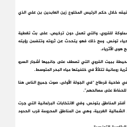
قيقه خلال حكم الرئيس المخلوع زين العابدين بن علي الذي
 المملوكة للقروي، والتي تعمل دون ترخيص، على بث تغطية
أحياء تونس. ومع ذلك فهو يتحدث عن ثروته وتتضمن رؤيته
هوى الأثرياء.
حيطة ببيت القروي التي تصطف على جانبيها أشجار السرو
ة رومانية تتلألأ في خلفيتها مياه البحر المتوسط.
 في ضاحية قرطاج “في الجولة الأولى، صوت جميع الناس هنا
 للحفاظ على مصالحهم”.
قر المناطق بتونس، وفي الانتخابات البرلمانية التي جرت
ل الشمالية الغربية، وهي من المناطق المحرومة قرب الحدود