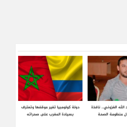
لله الغزوني.. نافذة
دولة كولومبيا تغير موقفها وتعترف
ول منظومة الصحة
بسيادة المغرب على صحرائه