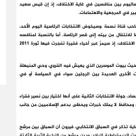
ونساليوم بين منافسين في غاية الاختلاف، إذ إن قيس سعيد
بير في المرجعية والاهتمامات.
حب قناة نسمة ،وسيخوض الانتخابات الرئاسية اليوم الأحد،
لانتقال من بيته إلى قصر الرئاسة. أما بالنسبة لمنافسه
استاذ القانون قيس يعبد فستكون رحلته غاية في الاختلاف، إذ سيمرّ عبر أحياء فقيرة تفجرت فيها ثورة 2011
حيث بيوت الموسرين الذي يعيش فيه القروي، وحي المنيهلة
الأخرى العديدة بين الرجلين سواء في السياسة أو في
اد، جولة الانتخابات الثانية على أنها اختيار بين نصير فقراء
 ومحافظ لا يملك خبرات ويحظى بدعم الإسلاميين من جانب
عاية تذكر في السباق الانتخابي، فيرون أن السباق بين مرشح
ب المبادئ يمثل ثورة 2011 التي جلبت الديمقراطية للبلاد، وبين مرشح من النخبة الثرية الثابتة