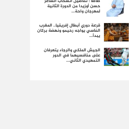
طاطا : تفاصيل انسحاب الشاعر
حسن أوزيدا من الدورة الثانية
لمهرجان واحة…
قرعة دوري أبطال إفريقيا.. المغرب
الفاسي يواجه رحيمو ونهضة بركان
يبدأ…
الجيش الملكي والرجاء يتعرفان
على منافسيهما في الدور
التمهيدي الثاني…