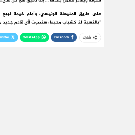
قهوته ويغادر للعمل بعدها … إنه دقيق في كل شيء مث
على طريق المنيهلة الرئيسي، وأمام خيمة لبيع ا
“بالنسبة لنا كشباب محبط، سنصوت لأي قادم جديد مثله
witter
WhatsApp
Facebook
شارك