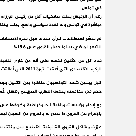
في تونس.
رغم أن الرئيس يملك صلاحيات أقل من رئيس الوزراء، إ
مباشرة في تونس وله نفوذ سياسي واسع، بينما يختار ا
الشهر الماضي، بينما حصل القروي على 15.6%.
قدم كل من الاثنين نفسه على أنه من خارج النخبة
الركود الاقتصادي التي أعقبت ثورة 2011 التي أطلقت شرارة الربيع العربي.
قبل يومين شهد التونسيون مناظرة بين الاثنين وجها 
حكم في محاكمته بتهمة التهرب الضريبي وغسل الأمو
مع إبداء مؤسسات مراقبة الديمقراطية مخاوفها على م
بالإفراج عن القروي ما سمح له بالخروج من السجن ليس
عززت مشاكل القروي القانونية الانطباع بين منتقديه
سياسية دبرها خصومه من أصحاب النفوذ.