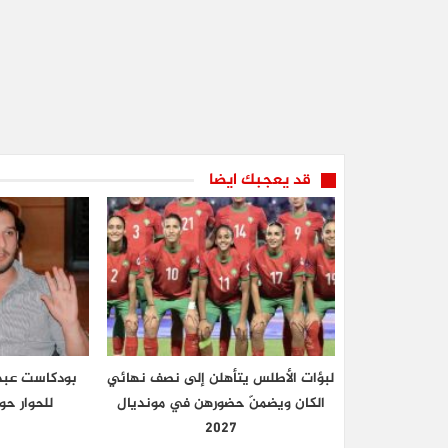
قد يعجبك ايضا
لبؤات الأطلس يتأهلن إلى نصف نهائي
بودكاست عبد ا
الكان ويضمنّ حضورهن في مونديال
للحوار ح
2027