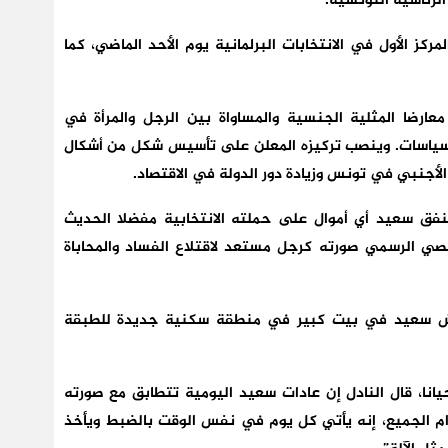
لرئاسية التونسية.
ز الأول في الانتخابات البرلمانية يوم الأحد الماضي، كما
عارضا المثلية الجنسية والمساواة بين الرجل والمرأة في
 بالسياسات. وينصب تركيزه المعلن على تأسيس شكل من أشكال
ل الأجنبي في تونس وزيادة دور الدولة في الاقتصاد.
فق سعيد أي أموال على حملته الانتخابية مفضلا الحديث
ي الرسمي صورته كرجل مستعد لاقتلاع الفساد والمحاباة
ش سعيد في بيت كبير في منطقة سكنية جديدة للطبقة
ا، قال النادل إن عادات سعيد اليومية تتطابق مع صورته
ام الجميع، إنه يأتي كل يوم في نفس الوقت بالضبط ويأخذ