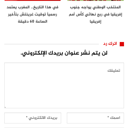
المنتخب الوطني يواجه جنوب
في هذا التاريخ.. المغرب يعتمد
إفريقيا في ربع نهائي كأس أمم
رسمياً توقيت غرينتش بتأخير
إفريقيا
الساعة 60 دقيقة
اترك رد
لن يتم نشر عنوان بريدك الإلكتروني.