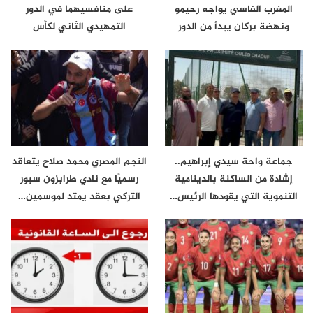
المغرب الفاسي يواجه رحيمو
على منافسيهما في الدور
ونهضة بركان يبدأ من الدور
التمهيدي الثاني لكأس
الثاني
الكونفدرالية
جماعة واحة سيدي إبراهيم..
النجم المصري محمد صلاح يتعاقد
إشادة من الساكنة بالدينامية
رسميًا مع نادي طرابزون سبور
التنموية التي يقودها الرئيس…
التركي بعقد يمتد لموسمين…