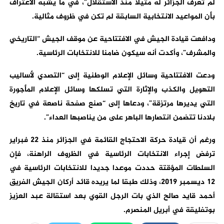
لم تعرف الجزائر له مثيلا منذ الاستقلال”، في ما يشبه الاعتراف
بأن المواعيد الانتخابية السابقة لم تكن في ظروف مثالية.
ودافعت قيادة الجيش في الافتتاحية عن موقف الجيش “التاريخي
والمشرف”، وأكدت أنه سيكون ضامنا للانتخابات الرئاسية.
ودعت الافتتاحية وسائل الإعلام الوطنية إلى “التصدي لأساليب
التهويل والكذب والإثارة التي تسلكها وسائل الإعلام المأجورة
التي يديرها مرتزقة”، ودعاها إلى “صنع صفحة ناصعة في تاريخ
بلادنا تتضمن انتصارها الباهر على من يناصبها العداء”.
ورغم أن قيادة حركة الاحتجاج القائمة في الجزائر منذ 22 فبراير
ترفض إجراء الانتخابات الرئاسية في الظروف الراهنة، فإن
السلطات المؤقتة حددت موعدا جديدا للانتخابات الرئاسية في
12 ديسمبر 2019، وذلك طبقا لما يريده قائد أركان الجيش الفريق
أحمد قايد صالح الذي بات الرجل القوي بعد استقالة عبد العزيز
بوتفليقة في أبريل المنصرم.