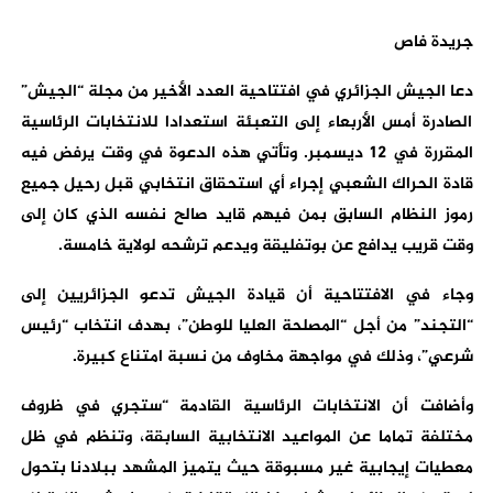
جريدة فاص
دعا الجيش الجزائري في افتتاحية العدد الأخير من مجلة “الجيش”
الصادرة أمس الأربعاء إلى التعبئة استعدادا للانتخابات الرئاسية
المقررة في 12 ديسمبر. وتأتي هذه الدعوة في وقت يرفض فيه
قادة الحراك الشعبي إجراء أي استحقاق انتخابي قبل رحيل جميع
رموز النظام السابق بمن فيهم قايد صالح نفسه الذي كان إلى
وقت قريب يدافع عن بوتفليقة ويدعم ترشحه لولاية خامسة.
وجاء في الافتتاحية أن قيادة الجيش تدعو الجزائريين إلى
“التجند” من أجل “المصلحة العليا للوطن”، بهدف انتخاب “رئيس
شرعي”، وذلك في مواجهة مخاوف من نسبة امتناع كبيرة.
وأضافت أن الانتخابات الرئاسية القادمة “ستجري في ظروف
مختلفة تماما عن المواعيد الانتخابية السابقة، وتنظم في ظل
معطيات إيجابية غير مسبوقة حيث يتميز المشهد ببلادنا بتحول