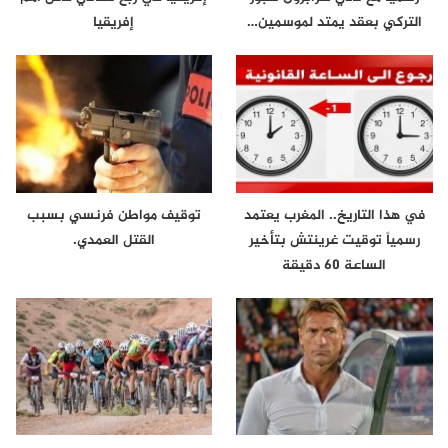
التركي بعقد يمتد لموسمين…
إفريقيا
في هذا التاريخ.. المغرب يعتمد
توقيف مواطن فرنسي بسبب
رسمياً توقيت غرينتش بتأخير
القتل العمدي.
الساعة 60 دقيقة