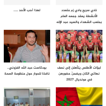
نادي سريع وادي زم متعدد
لهذا أحب الأحد …..
الأنشطة يعقد جمعه العام
بملعب الشهداء والسيد عبد الإله
لعراش…
لبؤات الأطلس يتأهلن إلى نصف
بودكاست عبد الله الغزوني..
نهائي الكان ويضمنّ حضورهن
نافذة للحوار حول منظومة الصحة
في مونديال 2027