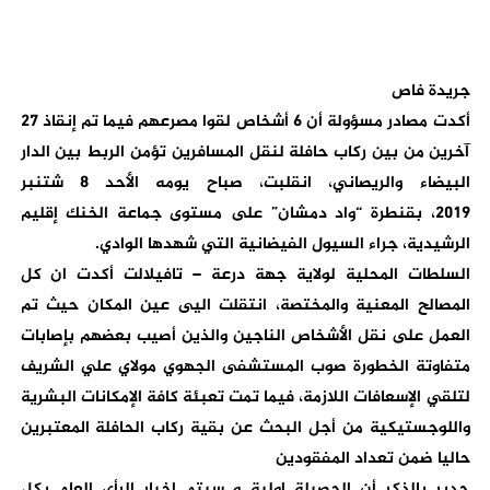
جريدة فاص
أكدت مصادر مسؤولة أن 6 أشخاص لقوا مصرعهم فيما تم إنقاذ 27
آخرين من بين ركاب حافلة لنقل المسافرين تؤمن الربط بين الدار
البيضاء والريصاني، انقلبت، صباح يومه الأحد 8 شتنبر
2019، بقنطرة “واد دمشان” على مستوى جماعة الخنك إقليم
الرشيدية، جراء السيول الفيضانية التي شهدها الوادي.
السلطات المحلية لولاية جهة درعة – تافيلالت أكدت ان كل
المصالح المعنية والمختصة، انتقلت اليى عين المكان حيث تم
العمل على نقل الأشخاص الناجين والذين أصيب بعضهم بإصابات
متفاوتة الخطورة صوب المستشفى الجهوي مولاي علي الشريف
لتلقي الإسعافات اللازمة، فيما تمت تعبئة كافة الإمكانات البشرية
واللوجستيكية من أجل البحث عن بقية ركاب الحافلة المعتبرين
حاليا ضمن تعداد المفقودين
جدير بالذكر أن الحصيلة اولية و سيتم إخبار الرأي العام بكل