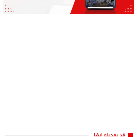
قد يعجبك ايضا