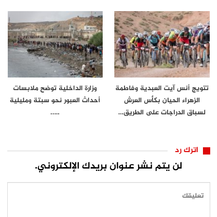
تتويج أنس آيت العبدية وفاطمة
وزارة الداخلية توضح ملابسات
الزهراء الحيان بكأس العرش
أحداث العبور نحو سبتة ومليلية
لسباق الدراجات على الطريق…
…..
اترك رد
لن يتم نشر عنوان بريدك الإلكتروني.