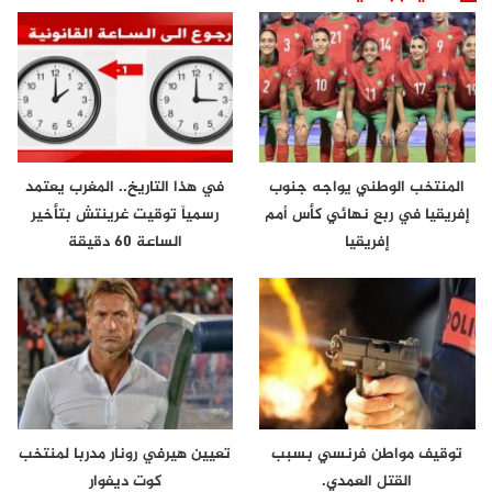
المنتخب الوطني يواجه جنوب
في هذا التاريخ.. المغرب يعتمد
إفريقيا في ربع نهائي كأس أمم
رسمياً توقيت غرينتش بتأخير
إفريقيا
الساعة 60 دقيقة
توقيف مواطن فرنسي بسبب
تعيين هيرفي رونار مدربا لمنتخب
القتل العمدي.
كوت ديفوار