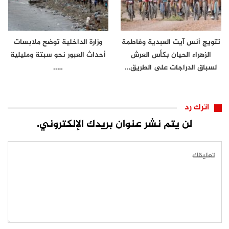
تتويج أنس آيت العبدية وفاطمة
وزارة الداخلية توضح ملابسات
الزهراء الحيان بكأس العرش
أحداث العبور نحو سبتة ومليلية
لسباق الدراجات على الطريق…
…..
اترك رد
لن يتم نشر عنوان بريدك الإلكتروني.