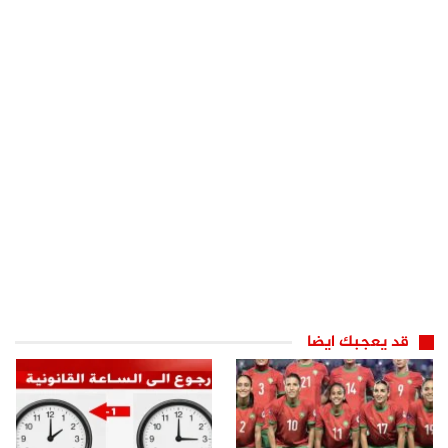
قد يعجبك ايضا