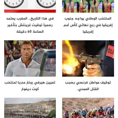
المنتخب الوطني يواجه جنوب
في هذا التاريخ.. المغرب يعتمد
إفريقيا في ربع نهائي كأس أمم
رسمياً توقيت غرينتش بتأخير
إفريقيا
الساعة 60 دقيقة
توقيف مواطن فرنسي بسبب
تعيين هيرفي رونار مدربا لمنتخب
القتل العمدي.
كوت ديفوار