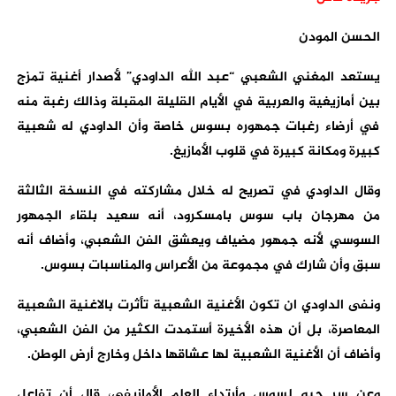
الحسن المودن
يستعد المغني الشعبي “عبد الله الداودي” لأصدار أغنية تمزج
بين أمازيغية والعربية في الأيام القليلة المقبلة وذالك رغبة منه
في أرضاء رغبات جمهوره بسوس خاصة وأن الداودي له شعبية
كبيرة ومكانة كبيرة في قلوب الأمازيغ.
وقال الداودي في تصريح له خلال مشاركته في النسخة الثالثة
من مهرجان باب سوس بامسكرود، أنه سعيد بلقاء الجمهور
السوسي لأنه جمهور مضياف ويعشق الفن الشعبي، وأضاف أنه
سبق وأن شارك في مجموعة من الأعراس والمناسبات بسوس.
ونفى الداودي ان تكون الأغنية الشعبية تأثرت بالاغنية الشعبية
المعاصرة، بل أن هذه الأخيرة أستمدت الكثير من الفن الشعبي،
وأضاف أن الأغنية الشعبية لها عشاقها داخل وخارج أرض الوطن.
وعن سر حبه لسوس وأرتداء العلم الأمازيفي، قال أن تفاعل