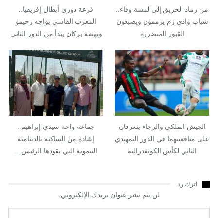
من رماد الحريق إلى لمسة وفاء..
قرعة دوري أبطال إفريقيا..
شباب وادي زم يرممون ويصبغون
المغرب الفاسي يواجه رحيمو
القبور المتضررة
ونهضة بركان يبدأ من الدور الثاني
الجيش الملكي والرجاء يتعرفان
جماعة واحة سيدي إبراهيم..
على منافسيهما في الدور التمهيدي
إشادة من الساكنة بالدينامية
الثاني لكأس الكونفدرالية
التنموية التي يقودها الرئيس…
اترك رد
لن يتم نشر عنوان بريدك الإلكتروني.