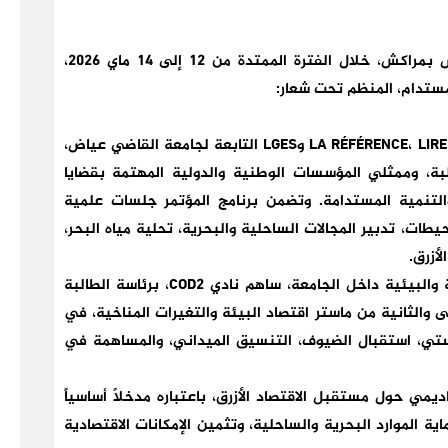
احتضن مركز المؤتمرات التابع لجامعة القاضي عياض بمراكش، خلال الفترة الممتدة من 12 إلى 14 ماي 2026،
لمستدام، المنظم تحت شعار:
وقد نُظم هذا الحدث العلمي من طرف مختبرات LA RÉFÉRENCE، LIREMET وLGES التابعة لجامعة القاضي عياض،
طلبة، وممثلي المؤسسات الوطنية والدولية المهتمة بقضايا
 والتنمية المستدامة. وتضمن برنامج المؤتمر جلسات علمية
ات، تدبير المجالات الساحلية والبحرية، تحلية مياه البحر،
لأزرق.
وفي إطار انخراط الطلبة في دعم المبادرات العلمية والبيئية داخل الجامعة، ساهم نادي COD2، برئاسة الطالبة
والثانية من ماستر اقتصاد البيئة والتغيرات المناخية، في
ستي، استقبال الضيوف، التنسيق الميداني، والمساهمة في
يمي حول مستقبل الاقتصاد الأزرق، باعتباره مدخلاً أساسياً
 الموارد البحرية والساحلية، وتثمين الإمكانات الاقتصادية