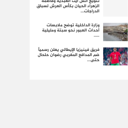
تتويج أنس آيت العبدية وفاطمة
الزهراء الحيان بكأس العرش لسباق
الدراجات…
وزارة الداخلية توضح ملابسات
أحداث العبور نحو سبتة ومليلية
…..
فريق فينيزيا الإيطالي يعلن رسمياً
ضم المدافع المغربي رضوان حلحال
حتى…