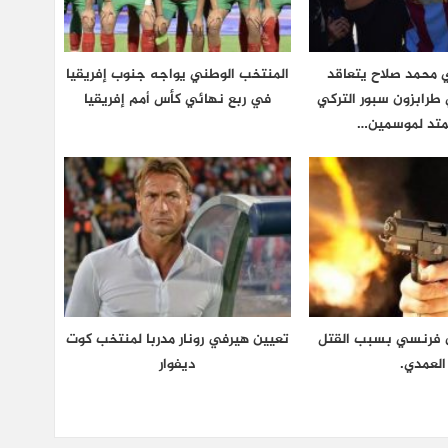
ي محمد صلاح يتعاقد
المنتخب الوطني يواجه جنوب إفريقيا
 طرابزون سبور التركي
في ربع نهائي كأس أمم إفريقيا
متد لموسمين…
 فرنسي بسبب القتل
تعيين هيرفي رونار مدربا لمنتخب كوت
العمدي.
ديفوار