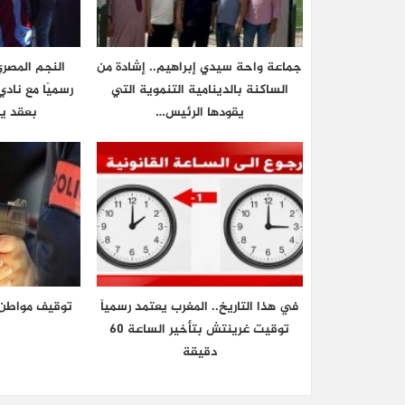
جماعة واحة سيدي إبراهيم.. إشادة من
النجم المصر
الساكنة بالدينامية التنموية التي
رسميًا مع نادي
يقودها الرئيس…
بعقد ي
في هذا التاريخ.. المغرب يعتمد رسمياً
توقيف مواطن
توقيت غرينتش بتأخير الساعة 60
دقيقة