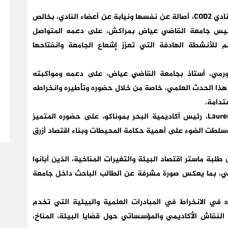
وبهذه المناسبة، تتقدم الطالبة هدى لحبيب، رئيسة نادي COD2، أصالة عن نفسها ونيابة عن أعضاء النادي، بخالص
، رئيس جامعة القاضي عياض بمراكش، على دعمه المتواصل
م للأنشطة الهادفة التي تعزز إشعاع الجامعة وانفتاحها
حورمي، أستاذ بجامعة القاضي عياض، على دعمه ومواكبته
هذا الحدث العلمي، خاصة من خلال حضوره وتأطيره وانخراطه
تدامة.
وتتقدم كذلك بجزيل الشكر إلى السيد Laurent Anselmi، رئيس أكاديمية البحر بموناكو، على حضوره المتميز
 وسلطت الضوء على أهمية حكامة المحيطات وبناء اقتصاد أزرق
 أعضائه من طلبة ماستر اقتصاد البيئة والتغيرات المناخية، الذين أبانوا
اعي، بما يعكس صورة مشرفة عن الطالب الباحث داخل جامعة
 المشاركة، يؤكد نادي COD2 استمراره في الانخراط في المبادرات العلمية والبيئية التي تخدم
لنقاش الأكاديمي والمؤسساتي حول قضايا البيئة، المناخ،