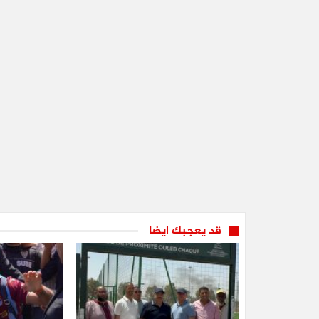
قد يعجبك ايضا