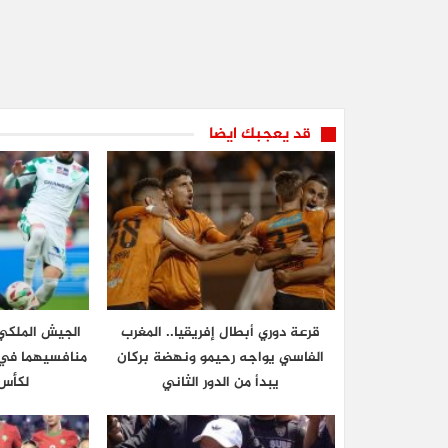
قد يعجبك ايضا
قرعة دوري أبطال إفريقيا.. المغرب
الجيش الملكي 
الفاسي يواجه رحيمو ونهضة بركان
منافسيهما في ا
يبدأ من الدور الثاني
لكأس 