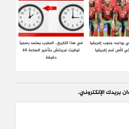
ي يواجه جنوب إفريقيا
في هذا التاريخ.. المغرب يعتمد رسمياً
ي كأس أمم إفريقيا
توقيت غرينتش بتأخير الساعة 60
دقيقة
ن بريدك الإلكتروني.