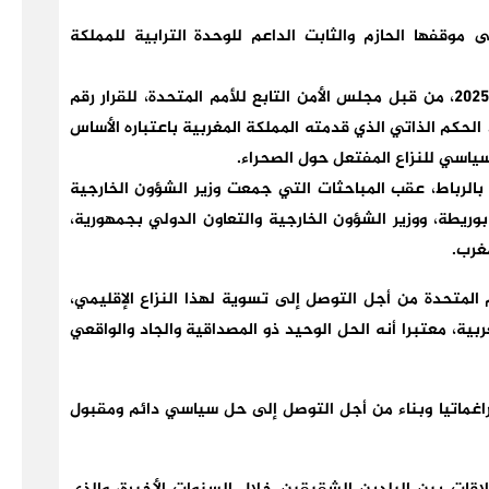
موقفها الحازم والثابت الداعم للوحدة الترابية للمملكة
كما أشادت زامبيا بالاعتماد التاريخي، في 31 أكتوبر 2025، من قبل مجلس الأمن التابع للأمم المتحدة، للقرار رقم
ط الحكم الذاتي الذي قدمته المملكة المغربية باعتباره الأساس
سياسي للنزاع المفتعل حول الصحراء.
الرباط، عقب المباحثات التي جمعت وزير الشؤون الخارجية
 بوريطة، ووزير الشؤون الخارجية والتعاون الدولي بجمهورية،
مغرب.
المتحدة من أجل التوصل إلى تسوية لهذا النزاع الإقليمي،
ية، معتبرا أنه الحل الوحيد ذو المصداقية والجاد والواقعي
راغماتيا وبناء من أجل التوصل إلى حل سياسي دائم ومقبول