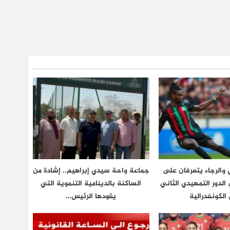
والرجاء يتعرفان على
جماعة واحة سيدي إبراهيم.. إشادة من
لدور التمهيدي الثاني
الساكنة بالدينامية التنموية التي
الكونفدرالية
يقودها الرئيس…