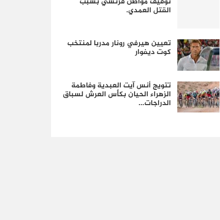
توقيف مواطن فرنسي بسبب
القتل العمدي.
تعيين هيرفي رونار مدربا لمنتخب
كوت ديفوار
تتويج أنس آيت العبدية وفاطمة
الزهراء الحيان بكأس العرش لسباق
الدراجات…