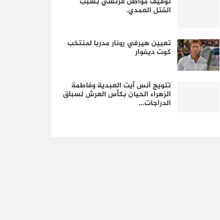
توقيف مواطن فرنسي بسبب
القتل العمدي.
تعيين هيرفي رونار مدربا لمنتخب
كوت ديفوار
تتويج أنس آيت العبدية وفاطمة
الزهراء الحيان بكأس العرش لسباق
الدراجات…