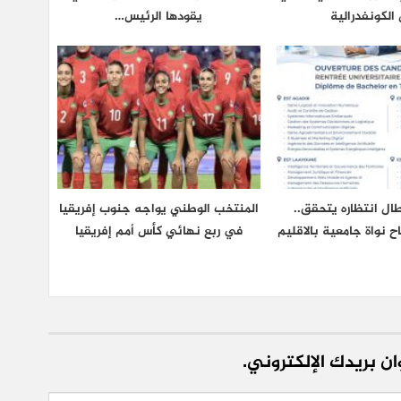
الكونفدرالية
يقودها الرئيس…
ال انتظاره يتحقق..
المنتخب الوطني يواجه جنوب إفريقيا
اح نواة جامعية بالاقليم
في ربع نهائي كأس أمم إفريقيا
ن بريدك الإلكتروني.