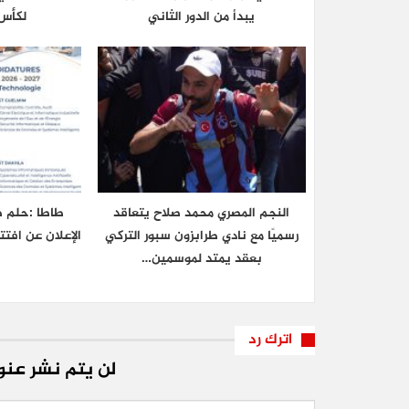
يبدأ من الدور الثاني
لكأس 
النجم المصري محمد صلاح يتعاقد
طاطا :حلم ط
رسميًا مع نادي طرابزون سبور التركي
الإعلان عن افتت
بعقد يمتد لموسمين…
اترك رد
لن يتم نشر عنوا