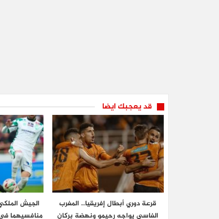
قد يعجبك ايضا
قرعة دوري أبطال إفريقيا.. المغرب
الجيش الملكي 
الفاسي يواجه رحيمو ونهضة بركان
منافسيهما في ا