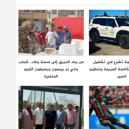
نجة تشرع في تشغيل
من رماد الحريق إلى لمسة وفاء.. شباب
كافحة الجريمة وتنظيم
وادي زم يرممون ويصبغون القبور
السير
المتضررة