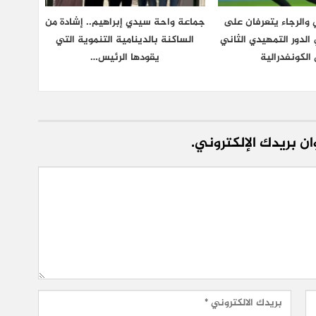
والرجاء يتعرفان على
جماعة واحة سيدي إبراهيم.. إشادة من
لدور التمهيدي الثاني
الساكنة بالدينامية التنموية التي
الكونفدرالية
يقودها الرئيس…
ن بريدك الإلكتروني.