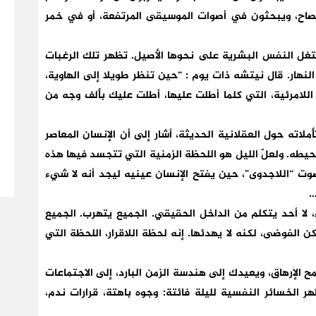
صاح، ويبحثون في أصوات الموسيقى المرتفعة، أو في خمر
تغل النفس البشرية على نحوها الأصيل. تظهر تلك الرغبات
النهار. قال نيتشه ذات يوم : “حين تنظر طويلا إلى الهاوية،
ة اللامرئية، التي كلما أطلت عليها، أطلت عليك بألف وجه من
اته حول العقلانية الحديثة، أشار إلى أن الإنسان المعاصر
حيطه. ولعلّ الليل هو اللحظة الزمنية التي تتجسد فيها هذه
صوت “اللاجدوى”، حين يفتح الإنسان عينيه ليجد أنه لا شيء
…
، لا أحد يتكلم من الداخل الحقيقي. الجميع يتهرب. الجميع
الفوضى، لكنه لا يهدئها. إنه لحظة اللاقرار، اللحظة التي
ح الإرهاق، ويعيدك إلى هندسة الزمن البارد، إلى الاجتماعات
هر الخسائر النفسية لليلة فائتة: وجوه باهتة، قرارات ندم،