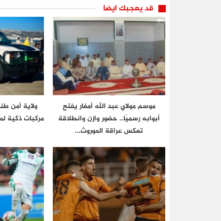
قد يعجبك ايضا
موسم مولاي عبد الله أمغار يفتح
ولاية أمن ط
أبوابه رسميًا.. حضور وازن وانطلاقة
مركبات ذكية لم
تعكس عراقة الموروث…