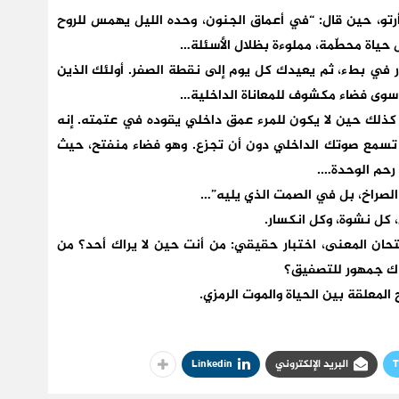
رتو، حين قال: “في أعماق الجنون، وحده الليل يهمس للروح
 حياة محطّمة، مملوءة بظلال الأسئلة…
ار في بطء، ثم يعيدك كل يوم إلى نقطة الصفر. أولئك الذين
سوى فضاء مكشوف للمعاناة الداخلية…
كذلك حين لا يكون للمرء عمق داخلي يقوده في عتمته. إنه
ن تسمع صوتك الداخلي دون أن تجزع. وهو فضاء منفتح، حيث
 رحم الوحدة….
 الصراخ، بل في الصمت الذي يليه”…
كل نشوة، وكل انكسار.
ان المعنى، اختبار حقيقي: من أنت حين لا يراك أحد؟ من
اك جمهور للتصفيق؟
 المعلقة بين الحياة والموت الرمزي.
T
البريد الإلكتروني
Linkedin