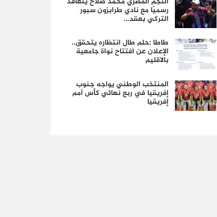
النجم المصري محمد صلاح يتعاقد
رسميًا مع نادي طرابزون سبور
التركي بعقد…
طاطا :حلم طال انتظاره يتحقق..
الإعلان عن افتتاح نواة جامعية
بالاقليم
المنتخب الوطني يواجه جنوب
إفريقيا في ربع نهائي كأس أمم
إفريقيا