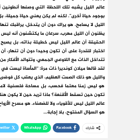
عالم الليل يشبه تلك اللحظة التي وصفها أنطونين أ
بوجود حياة أخرى”. لكنه لم يكن يعني حياة جميلة، بل
الليل لا يسامح. هو يراك دون أن يتدخل، يراقبك تنه
يظنون أن الليل مهرب، سرعان ما يكتشفون أنه ليس 
الحقيقة أن عالم الليل ليس خطيئة بذاته، بل يصبح 
اختبار للقدرة على أن تكون وحيدا دون أن تنهار، أ
تتداخل الذات مع اللاوعي الجمعي، وتتوالد الأفكار من
لقد قالها ميلان كونديرا ذات مرة: “المأساة ليست في
والليل هو ذلك الصمت العظيم، الذي يعقب كل فوضى، 
هو ليس زمنا معتما فحسب، بل مساحة فلسفية لامتح
تكون حين تسقط الأقنعة؟ ماذا تريد حين لا يكون هن
عالم الليل ليس للأقوياء، ولا للضعفاء. هو مسرح الأرواح
هو السؤال المفتوح، بلا إجابة…
witter
WhatsApp
Facebook
شارك