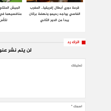
قرعة دوري أبطال إفريقيا.. المغرب
الجيش الملكي 
الفاسي يواجه رحيمو ونهضة بركان
منافسيهما في ا
يبدأ من الدور الثاني
لكأس 
اترك رد
لن يتم نشر عنوا