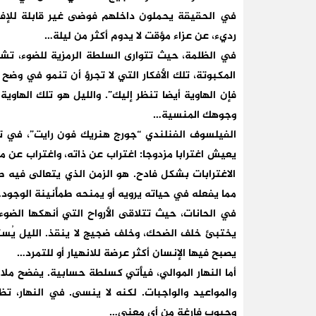
في الحقيقة يحملون داخلهم فوضى غير قابلة للإف
رديء، عن عزاء مؤقت لا يدوم أكثر من ليلة…
في الظلمة، حيث تتوارى السلطة الرمزية للضوء، تش
المكبوتة، تلك الأفكار التي لا تجرؤ أن تنمو في وضح 
فإن الهاوية أيضا تنظر إليك”. والليل هو تلك الهاوي
وجوهك المنسية…
الفيلسوف الفنلندي “جورج هنريك فون رايت”، في تأمل
يعيش اغترابا مزدوجا: اغتراب عن ذاته، واغتراب عن م
الاغترابات بشكل فادح. هو الزمن الذي يتعالى فيه 
مما يفعله في حياته يرويه أو يمنحه طمأنينة الوجود
في الحانات، حيث تتلاقى الأرواح التي أنهكها الضوء
يختبئ خلف الضحك، وخلف ضجيج لا ينقذ. الليل يُسكن 
يصبح فيها الإنسان أكثر عرضة للانهيار أو للتمرد…
أما النهار الموالي، فيأتي كسلطة حسابية. يفضح ملام
والمواعيد والواجبات. لكنه لا ينسى. في النهار، تظ
وجيوب فارغة من أي معنى…