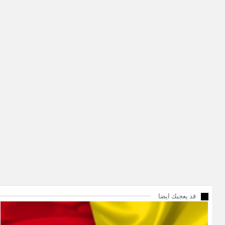
قد يعجبك ايضا