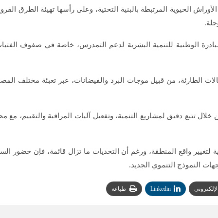
 الأوراش الحيوية المرتبطة بالبنية التحتية، وعلى رأسها تهيئة الطرق القرو
لة.
مبادرة الوطنية للتنمية البشرية لدعم التمدرس، خاصة في صفوف الفتيا
ات الطارئة، من قبيل موجات البرد والفيضانات، عبر تعبئة مختلف المص
ل تتبع دقيق لمشاريع التنمية، وتفعيل آليات المراقبة والتقييم، مع محار
ة لتغيير واقع المنطقة، ورغم أن التحديات ما تزال قائمة، فإن حضور السي
هات النموذج التنموي الجديد.
الإلكتروني
Linkedin
طباعة