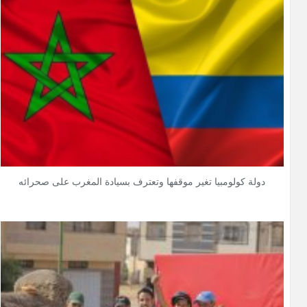
دولة كولومبيا تغير موقفها وتعترف بسيادة المغرب على صحرائه