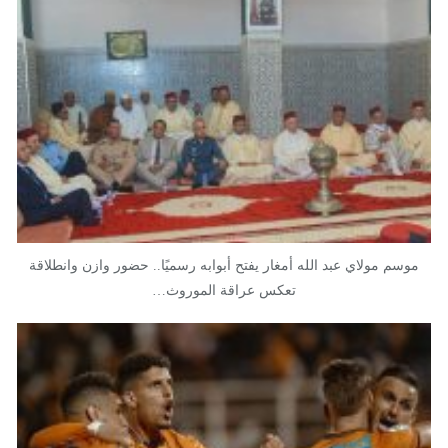
موسم مولاي عبد الله أمغار يفتح أبوابه رسميًا.. حضور وازن وانطلاقة
تعكس عراقة الموروث…