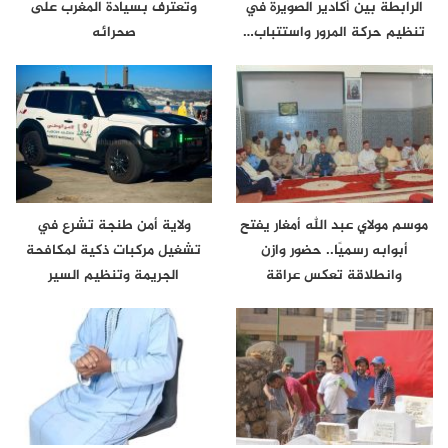
الرابطة بين أكادير الصويرة في
وتعترف بسيادة المغرب على
تنظيم حركة المرور واستتباب…
صحرائه
موسم مولاي عبد الله أمغار يفتح
ولاية أمن طنجة تشرع في
أبوابه رسميًا.. حضور وازن
تشغيل مركبات ذكية لمكافحة
وانطلاقة تعكس عراقة
الجريمة وتنظيم السير
الموروث…