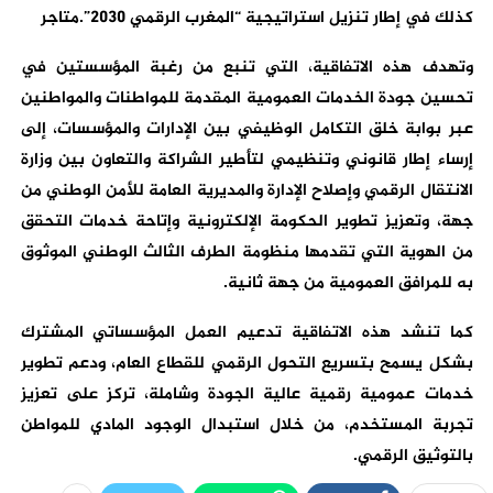
كذلك في إطار تنزيل استراتيجية “المغرب الرقمي 2030”.متاجر
وتهدف هذه الاتفاقية، التي تنبع من رغبة المؤسستين في
تحسين جودة الخدمات العمومية المقدمة للمواطنات والمواطنين
عبر بوابة خلق التكامل الوظيفي بين الإدارات والمؤسسات، إلى
إرساء إطار قانوني وتنظيمي لتأطير الشراكة والتعاون بين وزارة
الانتقال الرقمي وإصلاح الإدارة والمديرية العامة للأمن الوطني من
جهة، وتعزيز تطوير الحكومة الإلكترونية وإتاحة خدمات التحقق
من الهوية التي تقدمها منظومة الطرف الثالث الوطني الموثوق
به للمرافق العمومية من جهة ثانية.
كما تنشد هذه الاتفاقية تدعيم العمل المؤسساتي المشترك
بشكل يسمح بتسريع التحول الرقمي للقطاع العام، ودعم تطوير
خدمات عمومية رقمية عالية الجودة وشاملة، تركز على تعزيز
تجربة المستخدم، من خلال استبدال الوجود المادي للمواطن
بالتوثيق الرقمي.