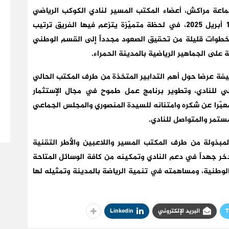
اعة مراكش، أعضاء المكتب المسير لنادي الكوكب الرياضي
المراكشي لكرة القدم بقصر البلدية أمس الإثنين 14 أبريل 2025، في لحظة متميّزة يتزعم فيها الفريق ترتيب
 خطوات قليلة من تحقيق الصعود مجدداً إلى القسم الوطني
ة على الجماهير الرياضية بالمدينة الحمراء.
يفة عرضا حول أهم التدابير المتخذة من طرف المكتب الحالي
لي للنادي، وتطوير برنامج عمل طموح في مجال الإستثمار
معبّرا عن شكره وامتنانه للسيدة المنصوري والمجلس الجماعي
ستمر والمتواصل للنادي.
مبذولة من طرف المكتب المسير واللاعبين والأطر التقنية
خر جهداً في دعم النادي وتمكينه من كافة الوسائل المتاحة
الوطنية، ومساهمته في تنمية الرياضة بالمدينة وتمثيله لها
T
البريد الإلكتروني
Linkedin