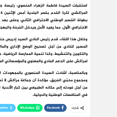
استقبلت السيدة فاطمة الزهراء المنصوي، رئيسة جم
بطولة القسم الوطني الاحترافي الثاني، وعلى بُعد
الاحترافي الأول، مما يعيد الأمل ويدخل الفرحة والبهج
وخلال هذا اللقاء، قدم رئيس النادي السيد إدريس حن
المسير للنادي من أجل تصحيح الوضع الإداري والما
والتكوين والتنشيط، وكذا تنمية الممارسة الرياضية، 
لمراكش على الدعم المادي والمعنوي والمؤسساتي الم
وبالمناسبة، أشادت السيدة المنصوري بالمجهودات ال
ومجموع محبّي الفريق، مؤكدة أن جماعة مراكش لا تد
من أجل عودته إلى مكانه الطبيعي بين كبار الأندية 
في المنافسات الوطنية والدولية.
witter
WhatsApp
Facebook
شارك