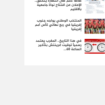
طاطا :حلم طال انتظاره يتحقق..
الإعلان عن افتتاح نواة جامعية
بالاقليم
المنتخب الوطني يواجه جنوب
إفريقيا في ربع نهائي كأس أمم
إفريقيا
في هذا التاريخ.. المغرب يعتمد
رسمياً توقيت غرينتش بتأخير
الساعة 60…