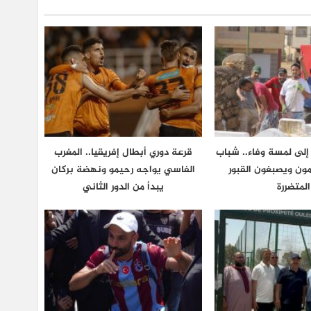
 إلى لمسة وفاء.. شباب
قرعة دوري أبطال إفريقيا.. المغرب
مون ويصبغون القبور
الفاسي يواجه رحيمو ونهضة بركان
المتضررة
يبدأ من الدور الثاني