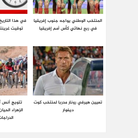
المنتخب الوطني يواجه جنوب إفريقيا
في هذا التاريخ
في ربع نهائي كأس أمم إفريقيا
تعيين هيرفي رونار مدربا لمنتخب كوت
تتويج أنس آ
ديفوار
الزهراء الحي
الدراجا