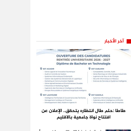
آخر الأخبار
طاطا :حلم طال انتظاره يتحقق.. الإعلان عن
افتتاح نواة جامعية بالاقليم