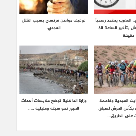
.. المغرب يعتمد رسمياً
توقيف مواطن فرنسي بسبب القتل
توقيت غرينتش بتأخير الساعة 60
العمدي.
دقيقة
يت العبدية وفاطمة
وزارة الداخلية توضح ملابسات أحداث
ان بكأس العرش لسباق
العبور نحو سبتة ومليلية …..
ت على الطريق…