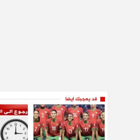
قد يعجبك ايضا