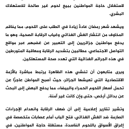
لاستغلال حاجة المواطنين ببيع لحوم غير صالحة للاستهلاك
البشري.
ويشهد شهر رمضان عادةً زيادة في الطلب على اللحوم، مما يفاقم
المخاوف من انتشار الغش الغذائي وغياب الرقابة الصحية، وهو ما
يدفع مواطنين جزائريين إلى التعبير عن غضبهم عبر مواقع
التواصل الاجتماعي، مطالبين بتشديد الرقابة ومعاقبة المتورطين
في هذه الجرائم الغذائية التي تهدد صحة المستهلكين.
ويرى متابعون أن تفشي هذه الظاهرة يرتبط مباشرة بالأزمة
الاقتصادية التي تعيشها الجزائر، حيث أصبح المواطن عاجزًا عن
تحمل أسعار اللحوم الحمراء والبيضاء، مما يدفع البعض إلى البحث
عن بدائل أرخص، حتى وإن كانت غير آمنة.
وتشير تقارير إعلامية إلى أن ضعف الرقابة وانعدام الإجراءات
الصارمة ضد الغش الغذائي، فتح الباب أمام عصابات متخصصة في
إغراق الأسواق باللحوم الفاسدة، مستغلة حاجة المواطنين، في