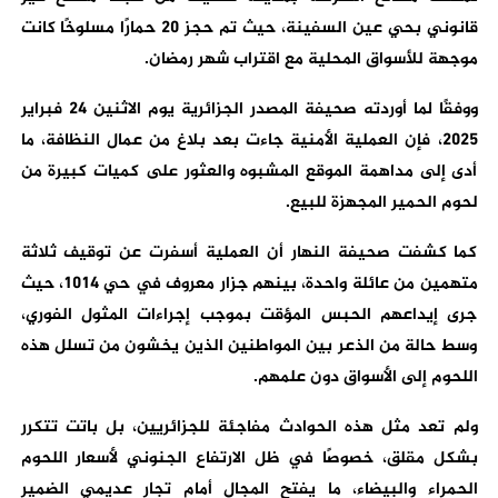
قانوني بحي عين السفينة، حيث تم حجز 20 حمارًا مسلوخًا كانت
موجهة للأسواق المحلية مع اقتراب شهر رمضان.
ووفقًا لما أوردته صحيفة المصدر الجزائرية يوم الاثنين 24 فبراير
2025، فإن العملية الأمنية جاءت بعد بلاغ من عمال النظافة، ما
أدى إلى مداهمة الموقع المشبوه والعثور على كميات كبيرة من
لحوم الحمير المجهزة للبيع.
كما كشفت صحيفة النهار أن العملية أسفرت عن توقيف ثلاثة
متهمين من عائلة واحدة، بينهم جزار معروف في حي 1014، حيث
جرى إيداعهم الحبس المؤقت بموجب إجراءات المثول الفوري،
وسط حالة من الذعر بين المواطنين الذين يخشون من تسلل هذه
اللحوم إلى الأسواق دون علمهم.
ولم تعد مثل هذه الحوادث مفاجئة للجزائريين، بل باتت تتكرر
بشكل مقلق، خصوصًا في ظل الارتفاع الجنوني لأسعار اللحوم
الحمراء والبيضاء، ما يفتح المجال أمام تجار عديمي الضمير