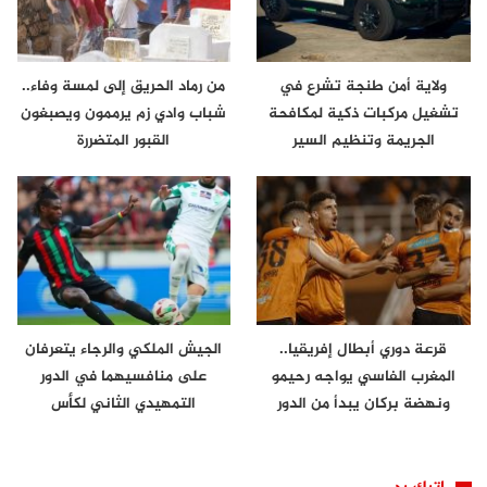
ولاية أمن طنجة تشرع في
من رماد الحريق إلى لمسة وفاء..
تشغيل مركبات ذكية لمكافحة
شباب وادي زم يرممون ويصبغون
الجريمة وتنظيم السير
القبور المتضررة
قرعة دوري أبطال إفريقيا..
الجيش الملكي والرجاء يتعرفان
المغرب الفاسي يواجه رحيمو
على منافسيهما في الدور
ونهضة بركان يبدأ من الدور
التمهيدي الثاني لكأس
الثاني
الكونفدرالية