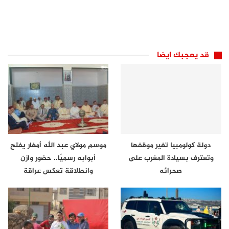
قد يعجبك ايضا
دولة كولومبيا تغير موقفها
موسم مولاي عبد الله أمغار يفتح
وتعترف بسيادة المغرب على
أبوابه رسميًا.. حضور وازن
صحرائه
وانطلاقة تعكس عراقة
الموروث…